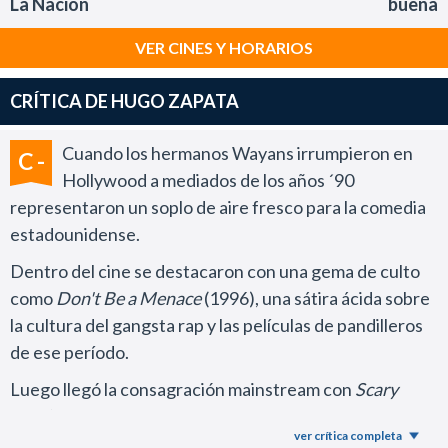
La Nación
buena
VER CINES Y HORARIOS
CRÍTICA DE HUGO ZAPATA
Cuando los hermanos Wayans irrumpieron en
C -
Hollywood a mediados de los años ´90
representaron un soplo de aire fresco para la comedia
estadounidense.
Dentro del cine se destacaron con una gema de culto
como
Don't Be a Menace
(1996), una sátira ácida sobre
la cultura del gangsta rap y las películas de pandilleros
de ese período.
Luego llegó la consagración mainstream con
Scary
Movie
en el año 2000, una producción menos
ver crítica completa
irreverente que la obra previa, pero que consiguió una