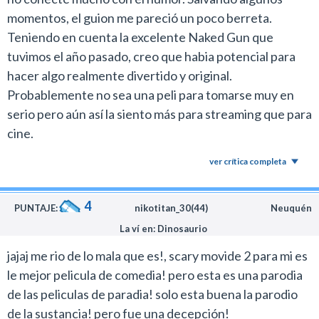
las referencias a las entregas previas, pero en mi caso
momentos, el guion me pareció un poco berreta.
no funcionó.
Teniendo en cuenta la excelente Naked Gun que
tuvimos el año pasado, creo que habia potencial para
Creo que la reciente entrega de
La pistola desnuda
con
hacer algo realmente divertido y original.
Liam Neeson fue mucho más creativa y representó
Probablemente no sea una peli para tomarse muy en
mejor el espíritu del viejo cine de parodias.
serio pero aún así la siento más para streaming que para
Si no sos seguidor de la franquicia y te genera
cine.
curiosidad, podés delegar el visionado para el
ver crítica completa
streaming.
4
PUNTAJE:
nikotitan_30(44)
Neuquén
La ví en: Dinosaurio
jajaj me rio de lo mala que es!, scary movide 2 para mi es
le mejor pelicula de comedia! pero esta es una parodia
de las peliculas de paradia! solo esta buena la parodio
de la sustancia! pero fue una decepción!