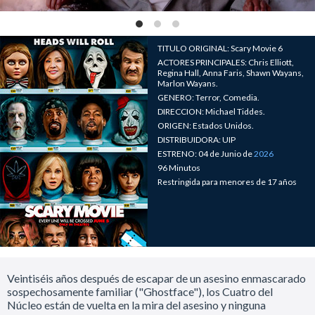
TITULO ORIGINAL: Scary Movie 6
ACTORES PRINCIPALES: Chris Elliott,
Regina Hall, Anna Faris, Shawn Wayans,
Marlon Wayans.
GENERO: Terror, Comedia.
DIRECCION: Michael Tiddes.
ORIGEN: Estados Unidos.
DISTRIBUIDORA: UIP
ESTRENO: 04 de Junio de
2026
96 Minutos
Restringida para menores de 17 años
Veintiséis años después de escapar de un asesino enmascarado
sospechosamente familiar ("Ghostface"), los Cuatro del
Núcleo están de vuelta en la mira del asesino y ninguna