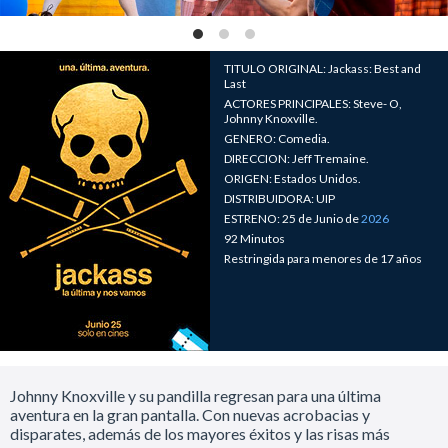
TITULO ORIGINAL: Jackass: Best and
Last
ACTORES PRINCIPALES: Steve- O,
Johnny Knoxville.
GENERO: Comedia.
DIRECCION: Jeff Tremaine.
ORIGEN: Estados Unidos.
DISTRIBUIDORA: UIP
ESTRENO: 25 de Junio de
2026
92 Minutos
Restringida para menores de 17 años
Johnny Knoxville y su pandilla regresan para una última
aventura en la gran pantalla. Con nuevas acrobacias y
disparates, además de los mayores éxitos y las risas más