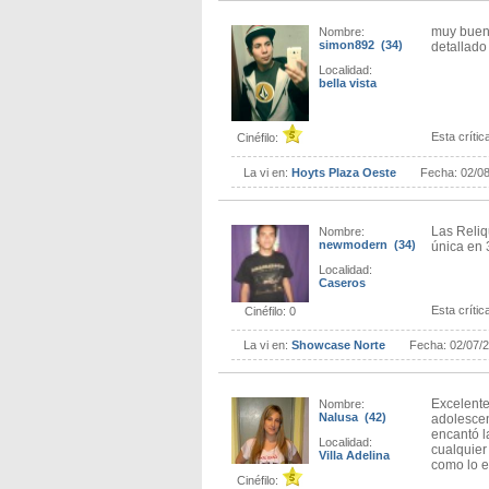
muy buen 
Nombre:
simon892 (34)
detallado
Localidad:
bella vista
Esta crítica
Cinéfilo:
La vi en:
Hoyts Plaza Oeste
Fecha:
02/0
Las Reliqu
Nombre:
newmodern (34)
única en 
Localidad:
Caseros
Esta crítica
Cinéfilo: 0
La vi en:
Showcase Norte
Fecha:
02/07/
Excelente
Nombre:
Nalusa (42)
adolescen
encantó la
Localidad:
cualquier
Villa Adelina
como lo 
Cinéfilo: