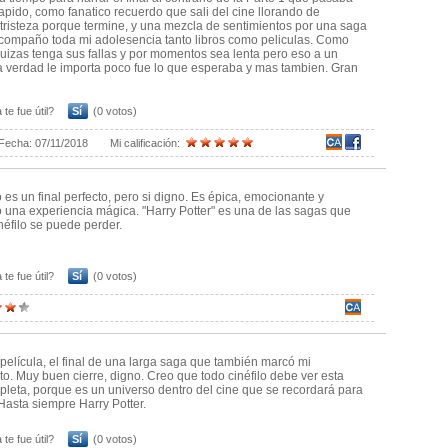
rapido, como fanatico recuerdo que sali del cine llorando de
tristeza porque termine, y una mezcla de sentimientos por una saga
ompaño toda mi adolesencia tanto libros como peliculas. Como
quizas tenga sus fallas y por momentos sea lenta pero eso a un
la verdad le importa poco fue lo que esperaba y mas tambien. Gran
 te fue útil?
Sí
(0 votos)
Fecha:
07/11/2018
Mi calificación:
o es un final perfecto, pero si digno. Es épica, emocionante y
 una experiencia mágica. "Harry Potter" es una de las sagas que
néfilo se puede perder.
 te fue útil?
Sí
(0 votos)
 película, el final de una larga saga que también marcó mi
to. Muy buen cierre, digno. Creo que todo cinéfilo debe ver esta
leta, porque es un universo dentro del cine que se recordará para
Hasta siempre Harry Potter.
 te fue útil?
Sí
(0 votos)