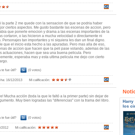
 la parte 2 me quede con la sensacion de que se podria haber
or ciertos aspectos. Me gusto bastante las escenas de accion, pero
bia que ponerle emocion y drama a las escenas importantes de la
las cortaron, o las hicieron a mucha velocidad o directamente ni
. Personajes tan importantes y ni siquiera les dan un final digno.
 que el inicio esta hecho a las apuradas. Pero mas alla de eso,
enas de accion que hacen que la peli pase volando, ademas de las
s actuaciones, hacen que sea una buena pelicula. Pero
emente, esperaba mas y esta ultima pelicula me dejo con cierto
argo.
 te fue útil?
Sí
(0 votos)
cha:
16/12/2013
Mi calificación:
Noti
e! Mucha acción (toda la que le faltó a la primer parte) sin dejar de
rgumento. Muy bien logradas las "diferencias" con la trama del libro.
Harry 
los ci
 te fue útil?
Sí
(0 votos)
8/2012
Mi calificación: