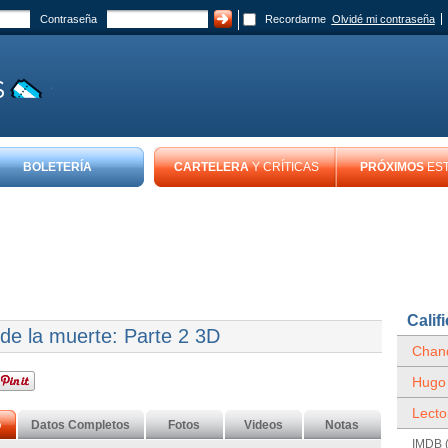
Contraseña
Recordarme
Olvidé mi contraseña
BOLETERÍA
CARTELERA
Y CRÍTICAS
PRÓXIMOS
ES
Calif
s de la muerte: Parte 2 3D
Chand
Hugo
Lecto
o
Datos Completos
Fotos
Videos
Notas
IMDB (