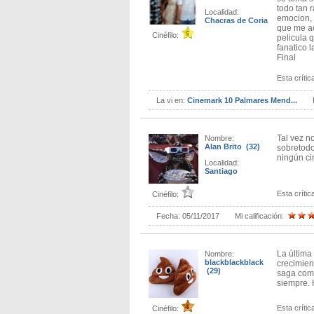
todo tan 
Localidad:
emocion, 
Chacras de Coria
que me ac
Cinéfilo:
pelicula 
fanatico 
Final
Esta crítica
La vi en:
Cinemark 10 Palmares Mend...
Tal vez n
Nombre:
Alan Brito (32)
sobretodo
ningún ci
Localidad:
Santiago
Esta crítica
Cinéfilo:
Fecha:
05/11/2017
Mi calificación:
La última
Nombre:
blackblackblack
crecimien
(29)
saga comp
siempre. 
Esta crítica
Cinéfilo: