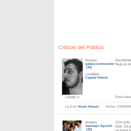
pleno y concluye de manera digna esta sag
Críticas del Público
Excelente
Nombre:
galaxy.commander
final en 
(35)
Localidad:
Capital federal
Esta crítica
Cinéfilo: 0
La vi en:
Hoyts Abasto
Fecha:
17/04/202
Con solo 
Nombre:
Santiago Agustin
todo. Es 
(35)
se toma s