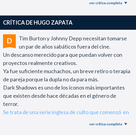
ver crítica completa
gana en calidad. Pero la comparación con otras de Tim
hace que no sea destacable dentro de su filmografía.
CRÍTICA DE HUGO ZAPATA
Esta va en la línea de El jinete sin cabeza, por la historia
y los personajes.
Tim Burton y Johnny Depp necesitan tomarse
D
Eva Green es lo mejor de la película. Confieso que
un par de años sabáticos fuera del cine.
desde Casino Royale la presencia de ella en cualquier
Un descanso merecido para que puedan volver con
película es perturbadora. Burton debe sentir lo mismo,
proyectos realmente creativos.
porque para eso la llamó. Es una gran actriz y si vieras
Ya fue suficiente muchachos, un breve retiro o terapia
una foto normal de ella, sin conocer su filmografía, no
de pareja porque la dupla no da para más.
te provocaría absolutamente nada. Acá ya está su
Dark Shadows es uno de los íconos más importantes
historial y lo explota a la perfección.
que existen desde hace décadas en el género de
Muy bien el resto del elenco secundario.
terror.
Pero a la película le falta un poco de ritmo y creo que
Se trata de una serie inglesa de culto que comenzó en
terminará dejando mayormente satisfechos a los fans
los ´60 como un melodrama gótico para luego
de Burton más que al público en general, donde el
ver crítica completa
convertirse en una apasionante historia de horror con
resultado final será muy variable.