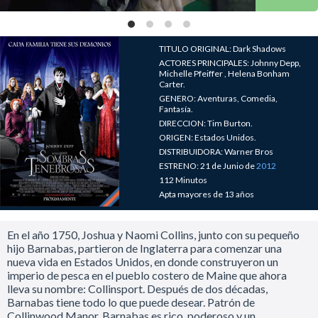
TITULO ORIGINAL: Dark Shadows
ACTORES PRINCIPALES: Johnny Depp,
Michelle Pfeiffer , Helena Bonham
Carter.
GENERO: Aventuras, Comedia,
Fantasía.
DIRECCION: Tim Burton.
ORIGEN: Estados Unidos.
DISTRIBUIDORA: Warner Bros
ESTRENO: 21 de Junio de
2012
112 Minutos
Apta mayores de 13 años
En el año 1750, Joshua y Naomi Collins, junto con su pequeño
hijo Barnabas, partieron de Inglaterra para comenzar una
nueva vida en Estados Unidos, en donde construyeron un
imperio de pesca en el pueblo costero de Maine que ahora
lleva su nombre: Collinsport. Después de dos décadas,
Barnabas tiene todo lo que puede desear. Patrón de
Collinwood Manor, Barnabas es rico, poderoso y un