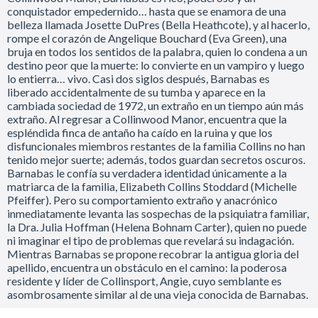
conquistador empedernido… hasta que se enamora de una
belleza llamada Josette DuPres (Bella Heathcote), y al hacerlo,
rompe el corazón de Angelique Bouchard (Eva Green), una
bruja en todos los sentidos de la palabra, quien lo condena a un
destino peor que la muerte: lo convierte en un vampiro y luego
lo entierra… vivo. Casi dos siglos después, Barnabas es
liberado accidentalmente de su tumba y aparece en la
cambiada sociedad de 1972, un extraño en un tiempo aún más
extraño. Al regresar a Collinwood Manor, encuentra que la
espléndida finca de antaño ha caído en la ruina y que los
disfuncionales miembros restantes de la familia Collins no han
tenido mejor suerte; además, todos guardan secretos oscuros.
Barnabas le confía su verdadera identidad únicamente a la
matriarca de la familia, Elizabeth Collins Stoddard (Michelle
Pfeiffer). Pero su comportamiento extraño y anacrónico
inmediatamente levanta las sospechas de la psiquiatra familiar,
la Dra. Julia Hoffman (Helena Bohnam Carter), quien no puede
ni imaginar el tipo de problemas que revelará su indagación.
Mientras Barnabas se propone recobrar la antigua gloria del
apellido, encuentra un obstáculo en el camino: la poderosa
residente y líder de Collinsport, Angie, cuyo semblante es
asombrosamente similar al de una vieja conocida de Barnabas.