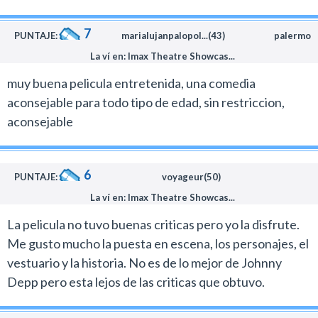
con un ícono importante del género de terror que
película es un homenaje muy malo a la original
7
supuestamente admiraba y lo destruyó con un film
PUNTAJE:
marialujanpalopol...(43)
palermo
aburrido y olvidable que además desperdicia el trabajo
La ví en: Imax Theatre Showcas...
de un reparto talentoso que estaba para mucho más.
muy buena pelicula entretenida, una comedia
Johnny Depp.
aconsejable para todo tipo de edad, sin restriccion,
Otro que necesita unas vacaciones de la pantalla
aconsejable
grande. Desde que la pegó con Jack Sparrow en Piratas
del Caribe hace siempre lo mismo. A este paso va
camino a convertirse en el Roberto Benigni de
6
PUNTAJE:
voyageur(50)
Hollywood que repite el mismo papel en todas las
La ví en: Imax Theatre Showcas...
películas.
La pelicula no tuvo buenas criticas pero yo la disfrute.
Esta manía que tiene de convertir en freaks a todos los
Me gusto mucho la puesta en escena, los personajes, el
personajes que encarna ya aburrió porque sus
vestuario y la historia. No es de lo mejor de Johnny
interpretaciones perdieron frescura y se volvieron
Depp pero esta lejos de las criticas que obtuvo.
predecibles. A esta altura tranquilamente te podés
imaginar lo que va a hacer con el personaje y no le vas a