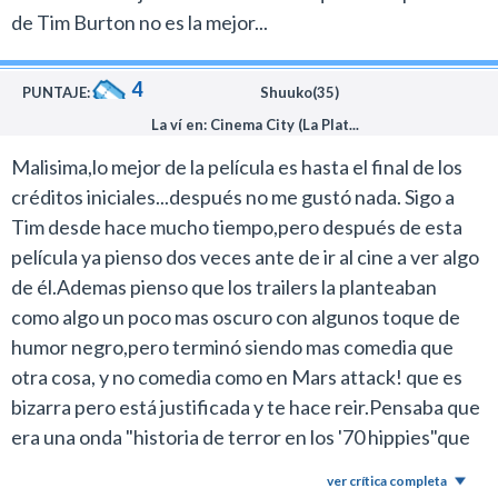
La película de Burton, que es probablemente su peor
de Tim Burton no es la mejor...
trabajo desde El planeta de los simios, tomó elementos
de la obra original para convertirlo en un refrito bizarro
4
PUNTAJE:
Shuuko(35)
y estúpido de los Locos Addams.
La ví en: Cinema City (La Plat...
Peor enfoque para traer de regreso al vampiro
Barnabas no se les podría haber ocurrido.
Malisima,lo mejor de la película es hasta el final de los
El film tiene un buen comienzo donde se presenta la
créditos iniciales...después no me gustó nada. Sigo a
historia del protagonista. Si Burton hubiera seguido por
Tim desde hace mucho tiempo,pero después de esta
ese camino esta podría haber sido otra película, pero
película ya pienso dos veces ante de ir al cine a ver algo
lamentablemente no se dio.
de él.Ademas pienso que los trailers la planteaban
Desde el momento en que el vampiro se despierta en
como algo un poco mas oscuro con algunos toque de
1972 todo va cuesta abajo.
humor negro,pero terminó siendo mas comedia que
La trama se encamina por el rumbo de la parodia
otra cosa, y no comedia como en Mars attack! que es
fumada con un guión lamentable que parece un collage
bizarra pero está justificada y te hace reir.Pensaba que
de sketches malos de Saturday Night Live, más que un
era una onda "historia de terror en los '70 hippies"que
argumento sólido y coherente.
me parecía interesante pero no. Y cuando vi Dark
ver crítica completa
La cuestión es que en esta producción Burton se metió
Shadows original,la serie,me pareció peor todavía, esta