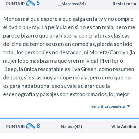
errar.
5
PUNTAJE:
__Marcoss(34)
Resistencia
En un punto sus actuaciones son un espejo de lo que se
Menos mal que espere a que salga en la tv y no compre
convirtió también el cine de Tim Burton, quien
el dvd o blu-ray. La película en si no es tan mala, pero me
atraviesa una etapa decadente en su carrera.
parece bizarro que una historia con criaturas clásicas
Ya no hay sorpresas ni creatividad porque el director
del cine de terror se usen en comedias, pierde sentido
está achanchado en su zona de confort donde se limita
total, los personajes no destacan, ni Moretz/Carolyn (la
a ofrecer más de lo mismo.
mujer lobo más bizarra que vi en mi vida) Pfeiffer o
Una lástima porque alguna vez hizo películas
Deep, la única rescatable es Eva Green. como resumen
interesantes.
de todo, si estas muy al-dope mírala, pero creo que no
es para nada buena, eso si, vale aclarar que la
escenografía y paisajes son extraordinarios, lo ,mejor
del film sin lugar a dudas
ver crítica completa
8
PUNTAJE:
Nalusa(42)
Villa Adelina