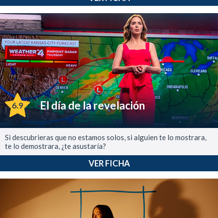
El día de la revelación
6.9
Si descubrieras que no estamos solos, si alguien te lo mostrara,
te lo demostrara, ¿te asustaría?
VER FICHA