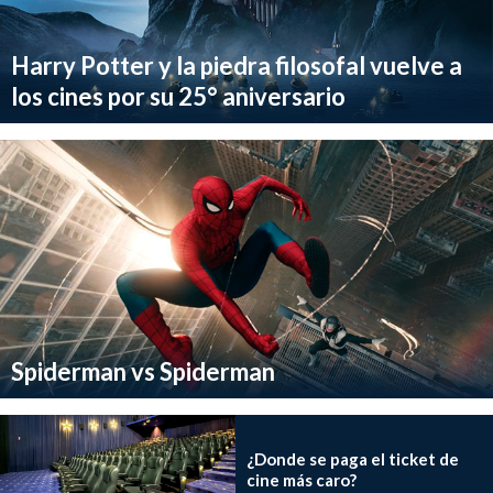
Harry Potter y la piedra filosofal vuelve a
los cines por su 25° aniversario
Spiderman vs Spiderman
¿Donde se paga el ticket de
cine más caro?