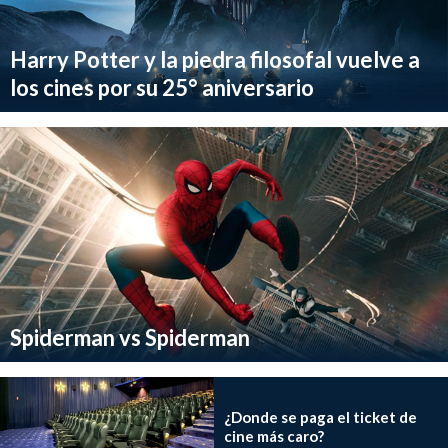
Harry Potter y la piedra filosofal vuelve a
los cines por su 25° aniversario
Spiderman vs Spiderman
¿Donde se paga el ticket de
cine más caro?