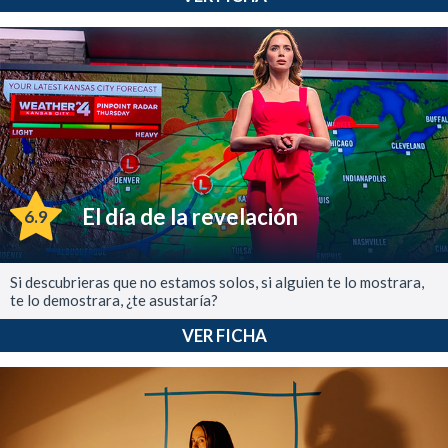
El día de la revelación
6.9
Si descubrieras que no estamos solos, si alguien te lo mostrara,
te lo demostrara, ¿te asustaría?
VER FICHA