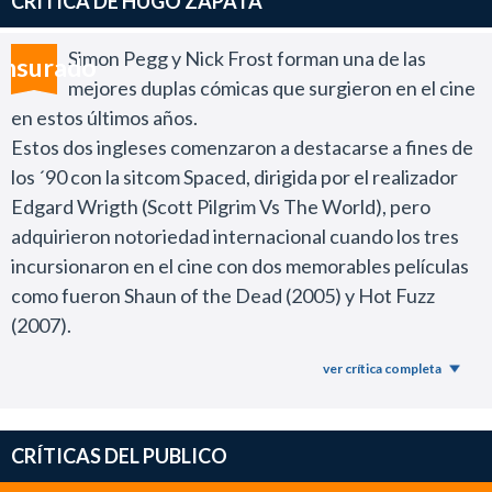
CRÍTICA DE HUGO ZAPATA
Simon Pegg y Nick Frost forman una de las
nsurado
mejores duplas cómicas que surgieron en el cine
en estos últimos años.
Estos dos ingleses comenzaron a destacarse a fines de
los ´90 con la sitcom Spaced, dirigida por el realizador
Edgard Wrigth (Scott Pilgrim Vs The World), pero
adquirieron notoriedad internacional cuando los tres
incursionaron en el cine con dos memorables películas
como fueron Shaun of the Dead (2005) y Hot Fuzz
(2007).
Lamentablemente ninguno de esos filmes, que
ver crítica completa
recibieron excelentes críticas en todo el mundo,
llegaron a los cines argentinos y esto generó que en
nuestro país Simon Pegg y Nick Frost no sean figuras
CRÍTICAS DEL PUBLICO
muy conocidas todavía, salvo por los espectadores más