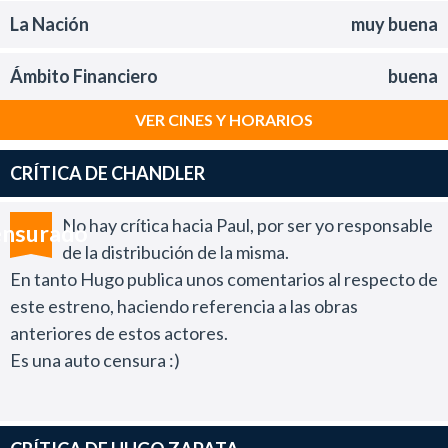
La Nación
muy buena
Ámbito Financiero
buena
VER CINES Y HORARIOS
CRÍTICA DE CHANDLER
No hay crítica hacia Paul, por ser yo responsable
nsurado
de la distribución de la misma.
En tanto Hugo publica unos comentarios al respecto de
este estreno, haciendo referencia a las obras
anteriores de estos actores.
Es una auto censura :)