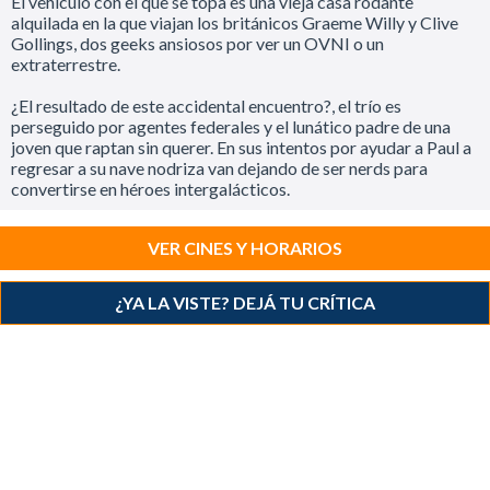
El vehículo con el que se topa es una vieja casa rodante
alquilada en la que viajan los británicos Graeme Willy y Clive
Gollings, dos geeks ansiosos por ver un OVNI o un
extraterrestre.
¿El resultado de este accidental encuentro?, el trío es
perseguido por agentes federales y el lunático padre de una
joven que raptan sin querer. En sus intentos por ayudar a Paul a
regresar a su nave nodriza van dejando de ser nerds para
convertirse en héroes intergalácticos.
VER CINES Y HORARIOS
¿YA LA VISTE? DEJÁ TU CRÍTICA