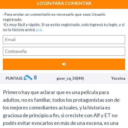
cinéfilos.
LOGIN PARA COMENTAR
En
Shawn of the Dead
este equipo de artistas brindó
-Para enviar un comentario es necesario que seas Usuario
una desopilante sátira de las películas de zombies que
registrado.
-Es muy fácil y rápido. Si ya estás registrado, solo ingresá tu login, y si
con el tiempo se terminó por convertir en un reciente
no lo hiciste entrá
acá.
fenómeno de culto.
Luego levantaron la apuesta con
Hot Fuzz
, donde
parodiaron el subgénero de las buddies movies, donde
se destacaron clásicos como Arma Mortal, 48 Horas y
Tango y Cash.
Sin exagerar, esta última producción, disponible en los
8
PUNTAJE:
geor_cq_30(44)
Yocsina
videos clubes, es una de las mejores películas de acción
que se estrenaron en los últimos años.
Primero hay que aclarar que es una película para
Las constantes referencias a la cultura popular,
adultos, no es familiar, todos los protagonistas son de
clásicos del cine y esa increíble química tan especial
los mejores comediantes actuales, y la historia es
que tienen Pegg y Frost generan una experiencia
graciosa de principio a fin, si creciste con Alf y ET no
especial en el cine que hasta ahora no defraudó en
podés evitar evocarlos en más de una escena, es una
ningún trabajo que presentaron.