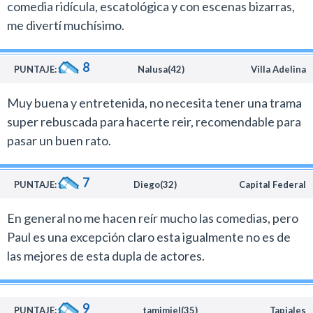
comedia ridícula, escatológica y con escenas bizarras,
Paul es un proyecto especial porque si bien fue escrito
me divertí muchísimo.
por los dos actores, en este caso la dirección corrió por
cuenta de Greg Mottola, un realizador que en los
8
últimos años se destacó con filmes como Super Cool y
PUNTAJE:
Nalusa(42)
Villa Adelina
Adventureland, además de la serie Arrested
Muy buena y entretenida, no necesita tener una trama
Development.
super rebuscada para hacerte reir, recomendable para
En algún punto la fusión de la dupla Pegg- Frost con
pasar un buen rato.
Mottola era inevitable ya que los trabajos de ellos se
destacan por generar una complicidad especial con el
7
espectador a través de las referencias que hacen a la
PUNTAJE:
Diego(32)
Capital Federal
cultura popular.
En general no me hacen reír mucho las comedias, pero
Con Paul, los artistas presentaron un cuento
Paul es una excepción claro esta igualmente no es de
desopilante sobre un bizarro extraterrestre (quien
las mejores de esta dupla de actores.
tranquilamente podría haber sido un pariente de Alf),
que desea recuperar su libertad y se encuentra en su
camino con dos nerds enfermos de la ciencia ficción.
9
PUNTAJE:
tamimiel(35)
Tapiales