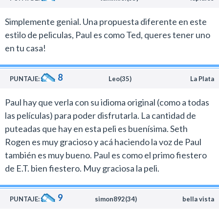
Las referencias al género en el cine y la literatura son
constantes y en este caso también se combina con una
Simplemente genial. Una propuesta diferente en este
mirada ácida al fundamentalismo religioso que es un
estilo de peliculas, Paul es como Ted, queres tener uno
tema que trata el film con mucho humor.
en tu casa!
Es difícil encontrar por estos días comedias que
realmente te hagan reír en el cine. Por eso cada vez que
8
PUNTAJE:
Leo(35)
La Plata
se anuncia una nueva película de estos dos monstruos
del humor la noticia se celebra.
Paul hay que verla con su idioma original (como a todas
las películas) para poder disfrutarla. La cantidad de
puteadas que hay en esta peli es buenísima. Seth
Rogen es muy gracioso y acá haciendo la voz de Paul
también es muy bueno. Paul es como el primo fiestero
de E.T. bien fiestero. Muy graciosa la peli.
9
PUNTAJE:
simon892(34)
bella vista