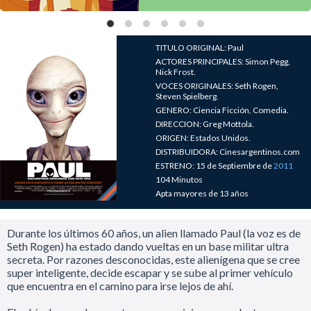
TITULO ORIGINAL: Paul
ACTORES PRINCIPALES: Simon Pegg,
Nick Frost.
VOCES ORIGINALES: Seth Rogen,
Steven Spielberg.
GENERO: Ciencia Ficción, Comedia.
DIRECCION: Greg Mottola.
ORIGEN: Estados Unidos.
DISTRIBUIDORA: Cinesargentinos.com
ESTRENO: 15 de Septiembre de
2011
104 Minutos
Apta mayores de 13 años
Durante los últimos 60 años, un alien llamado Paul (la voz es de
Seth Rogen) ha estado dando vueltas en un base militar ultra
secreta. Por razones desconocidas, este alienígena que se cree
super inteligente, decide escapar y se sube al primer vehículo
que encuentra en el camino para irse lejos de ahí.