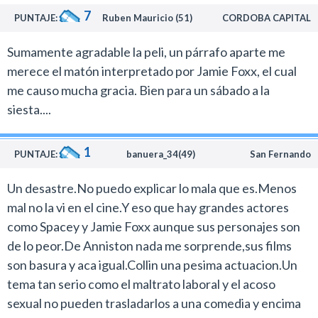
7
PUNTAJE:
Ruben Mauricio (51)
CORDOBA CAPITAL
Sumamente agradable la peli, un párrafo aparte me
merece el matón interpretado por Jamie Foxx, el cual
me causo mucha gracia. Bien para un sábado a la
siesta....
1
PUNTAJE:
banuera_34(49)
San Fernando
Un desastre.No puedo explicar lo mala que es.Menos
mal no la vi en el cine.Y eso que hay grandes actores
como Spacey y Jamie Foxx aunque sus personajes son
de lo peor.De Anniston nada me sorprende,sus films
son basura y aca igual.Collin una pesima actuacion.Un
tema tan serio como el maltrato laboral y el acoso
sexual no pueden trasladarlos a una comedia y encima