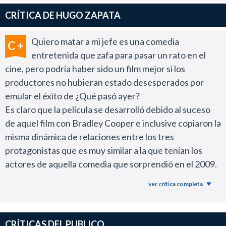
para acogotarlo.
CRÍTICA DE HUGO ZAPATA
Los buenos realmente tienen momentos patéticos y
cansan un poco. Pero por suerte el mal aparece
Quiero matar a mi jefe es una comedia
C +
seguido.
entretenida que zafa para pasar un rato en el
La historia es muy simple, y obvio hay un aire a The
cine, pero podría haber sido un film mejor si los
hangover. Pero la peli va un poco por otro lado.
productores no hubieran estado desesperados por
La vi en la avant premiere de la web, y eso ayudó
emular el éxito de ¿Qué pasó ayer?
mucho. En la sala hubo muchas risas y demuestra que
Es claro que la película se desarrolló debido al suceso
sirve para tener una salida agradable. Aquel que la vea
de aquel film con Bradley Cooper e inclusive copiaron la
pirata solo en su pc... definitivamente no ve la misma
misma dinámica de relaciones entre los tres
película.
protagonistas que es muy similar a la que tenían los
Para distraerse, para ver actores en papeles no
actores de aquella comedia que sorprendió en el 2009.
habituales, y para no buscarle la quinta pata al gato,
En 1999 Jennifer Aniston protagonizó una muy buena
Quiero matar a mi jefe es una gran salida al cine.
ver crítica completa
comedia como fue Enredos de oficina, dirigida por Mike
Judge (El creador de Beavis and Butthead y Los reyes
de la colina) que con mucho sarcasmo y cinismo se reía
CRÍTICAS DEL PUBLICO