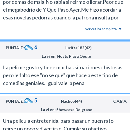
por demas de mala.No sabia si reirme o llorar.Peor que
el megabodrio de Y Que Paso Ayer.Me hizo acordar a
esas novelas pedorras cuando la patrona insulta por
demas a la sirvienta y la tonta le pide perdon en vez de
ver crítica completa
agarrar sus cosas e irse.Absurdo al por mayor.Lo peor
es que habran cobrado fortuna por esta
6
bazofia.Malisima.Un 1...
PUNTAJE:
lucifer182(42)
La ví en: Hoyts Plaza Oeste
La peli me gusto y tiene muchas situaciones chistosas
pero le falto ese "no se que" que hace a este tipo de
comedias geniales. Igual vale la pena.
5
PUNTAJE:
Nachop(44)
C.A.B.A.
La ví en: Showcase Belgrano
Una película entretenida, para pasar un buen rato,
reirse un poco y divertirse. Cumple su objetivo,