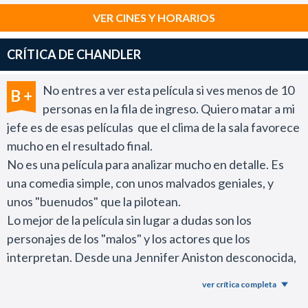
VER CINES Y HORARIOS
CRÍTICA DE CHANDLER
No entres a ver esta película si ves menos de 10
B +
personas en la fila de ingreso. Quiero matar a mi
jefe es de esas películas que el clima de la sala favorece
mucho en el resultado final.
No es una película para analizar mucho en detalle. Es
una comedia simple, con unos malvados geniales, y
unos "buenudos" que la pilotean.
Lo mejor de la película sin lugar a dudas son los
personajes de los "malos" y los actores que los
interpretan. Desde una Jennifer Aniston desconocida,
pasando por un Collin Farrell muy camuflado, hasta un
ver crítica completa
Kevin Spacey que te dan ganas de saltar a la pantalla