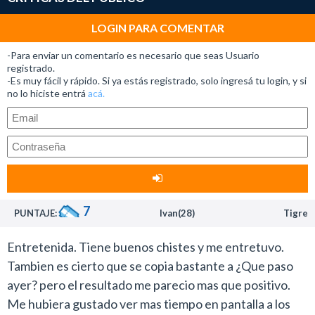
de las relaciones laborales.
Una muy buena película donde unos empleados de una
LOGIN PARA COMENTAR
compañía se rebelaban contra sus maléficos jefes.
-Para enviar un comentario es necesario que seas Usuario
La diferencia principal que presenta Quiero matar a mi
registrado.
-Es muy fácil y rápido. Si ya estás registrado, solo ingresá tu login, y si
jefe con aquel film es que este estreno directamente
no lo hiciste entrá
acá.
parece dirigido por Beavis and Butthead.
Parecería que a raíz del éxito de ¿Qué pasó ayer? en
adelante todas las comedias van a ser desarrolladas por
el mismo camino, como si el humor ahora pasara por
mostrar a un tipo que se pasa un cepillo de dientes por
el culo y otras escenas de ese tipo.
7
PUNTAJE:
Ivan(28)
Tigre
El tema es que cuando la comedia se centra
exclusivamente en esa clase de situaciones la película
Entretenida. Tiene buenos chistes y me entretuvo.
deja de ser graciosa porque se vuelve repetitiva.
Tambien es cierto que se copia bastante a ¿Que paso
La verdad es que por el reparto que tenía Quiero matar
ayer? pero el resultado me parecio mas que positivo.
a mi jefe se podía esperar una película mucho mejor.
Me hubiera gustado ver mas tiempo en pantalla a los
La primera parte de la historia (antes que caiga de