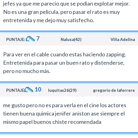
jefes ya que me parecio que se podian explotar mejor.
manera burda en la copia pobre ¿Qué paso ayer?) es la
No es una gran pelicula, pero pasar el rato es muy
más lograda de esta producción, donde se destacan un
entretenida y me dejo muy satisfecho.
poco los personajes de Kevin Spacey y Colin Farrel,
pero después el film comienza a decaer cuando te das
7
cuenta que el director Seth Gordon quería hacer otra
PUNTAJE:
Nalusa(42)
Villa Adelina
comedia zarpadita con un argumento flojo.
Para ver en el cable cuando estas haciendo zapping.
Una pena que no lo aprovecharan más a Farell en la
Entretenida para pasar un buen rato y distenderse,
historia, quien es por lejos el actor más gracioso de esta
pero no mucho más.
película.
Quiero matar a mi jefe tiene momentos divertidos, pero
10
por los actores que trabajaban yo por lo menos
PUNTAJE:
luquitas26(29)
gregorio de laferrere
esperaba mucho más.
me gusto pero no es para verla en el cine los actores
tienen buena quimica jenifer aniston ase siempre el
mismo papel buenos chiste recomendada