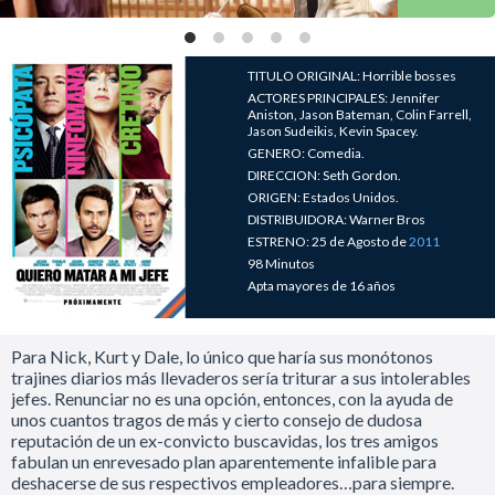
TITULO ORIGINAL: Horrible bosses
ACTORES PRINCIPALES: Jennifer
Aniston, Jason Bateman, Colin Farrell,
Jason Sudeikis, Kevin Spacey.
GENERO: Comedia.
DIRECCION: Seth Gordon.
ORIGEN: Estados Unidos.
DISTRIBUIDORA: Warner Bros
ESTRENO: 25 de Agosto de
2011
98 Minutos
Apta mayores de 16 años
Para Nick, Kurt y Dale, lo único que haría sus monótonos
trajines diarios más llevaderos sería triturar a sus intolerables
jefes. Renunciar no es una opción, entonces, con la ayuda de
unos cuantos tragos de más y cierto consejo de dudosa
reputación de un ex-convicto buscavidas, los tres amigos
fabulan un enrevesado plan aparentemente infalible para
deshacerse de sus respectivos empleadores…para siempre.