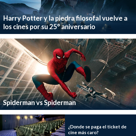
Harry Potter y la piedra filosofal vuelve a
los cines por su 25° aniversario
Spiderman vs Spiderman
¿Donde se paga el ticket de
cine más caro?