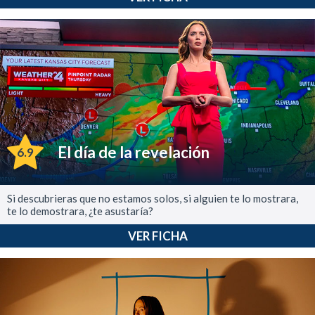
El día de la revelación
6.9
Si descubrieras que no estamos solos, si alguien te lo mostrara,
te lo demostrara, ¿te asustaría?
VER FICHA