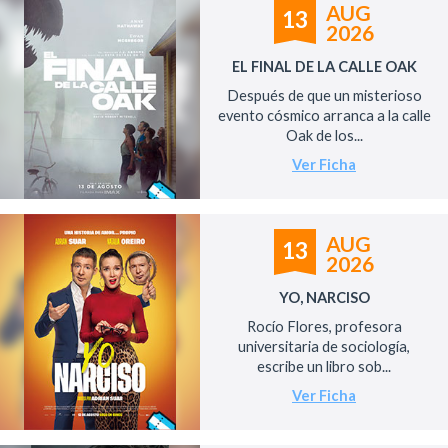
AUG
13
2026
EL FINAL DE LA CALLE OAK
Después de que un misterioso
evento cósmico arranca a la calle
Oak de los...
Ver Ficha
AUG
13
2026
YO, NARCISO
Rocío Flores, profesora
universitaria de sociología,
escribe un libro sob...
Ver Ficha