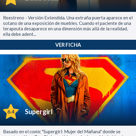
Reestreno - Versión Extendida. Una extraña puerta aparece en el
sotano de una exposición de muebles. Cuando el paciente de una
terapeuta desaparece en una dimensión más allá de la realidad,
ella debe adent...
VER FICHA
Supergirl
6.4
Basado en el comic "Supergirl: Mujer del Mañana" donde se