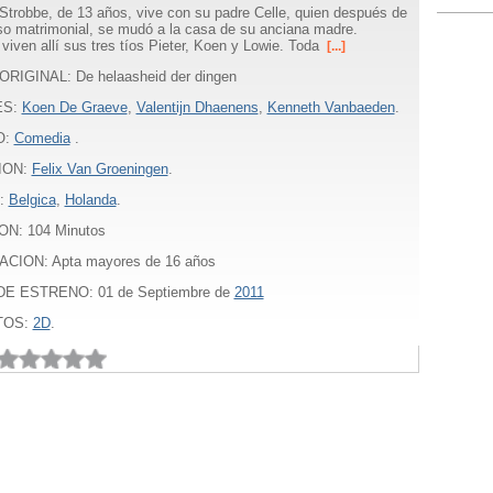
Strobbe, de 13 años, vive con su padre Celle, quien después de
so matrimonial, se mudó a la casa de su anciana madre.
viven allí sus tres tíos Pieter, Koen y Lowie. Toda
[...]
ORIGINAL: De helaasheid der dingen
ES:
Koen De Graeve
,
Valentijn Dhaenens
,
Kenneth Vanbaeden
.
O:
Comedia
.
ION:
Felix Van Groeningen
.
:
Belgica
,
Holanda
.
ON:
104
Minutos
ACION: Apta mayores de 16 años
E ESTRENO: 01 de Septiembre de
2011
TOS:
2D
.