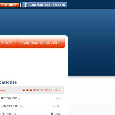
Registrate
TRENOS
HORARIOS
DE LOS CINES
icaciones
res
(
8.0
/
10
)
1
votos
Internacional)
7.0
n Tomatoes (USA)
78 %
 Financiero
buena