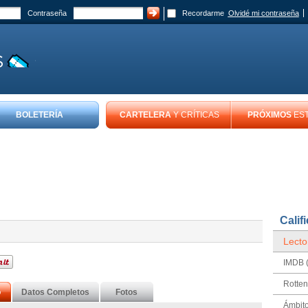
Contraseña
Recordarme
Olvidé mi contraseña
BOLETERÍA
CARTELERA
Y CRÍTICAS
PRÓXIMOS
ES
Calif
Lecto
IMDB (
Rotte
o
Datos Completos
Fotos
Ámbito