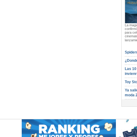
La magia
confirmó
para cel
cinemato
lanzami
Spider
¿Donde
Las 10
invienr
Toy St
Ya sali
moda 