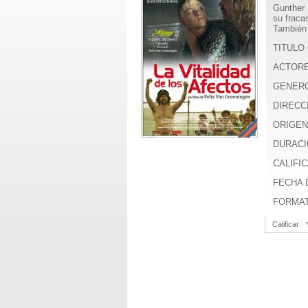
Gunther 
su fraca
También 
TITULO 
ACTOR
GENER
DIRECC
ORIGEN
DURACI
CALIFIC
FECHA D
FORMA
Calificar