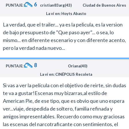
6
PUNTAJE:
cristian83arg(43)
Ciudad de Buenos Aires
La ví en: Hoyts Abasto
La verdad, que el trailer... ya es la pelicula, es la version
de bajo presupuesto de "Que paso ayer"... o sea, lo
mismo... en diferente escenario y con diferente acento,
pero la verdad nada nuevo...
8
PUNTAJE:
Oriana(40)
La ví en: CINÉPOLIS Recoleta
Si vas a ver la película con el objetivo de reirte, sin dudas
te va a gustar!Escenas muy bizarras,al estilo de
American Pie, de ese tipo, que es obvio que uno espera
ver...viaje, despedida de soltero, familia refinada y
amigos impresentables. Recuerdo como muy graciosas
las escenas del narcotraficante con sentimientos, el