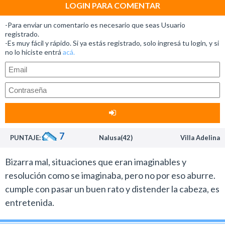
funeral que estaba más en sintonía con el humor inglés
LOGIN PARA COMENTAR
tradicional.
-Para enviar un comentario es necesario que seas Usuario
Esta producción en cambio está emparentada con el
registrado.
-Es muy fácil y rápido. Si ya estás registrado, solo ingresá tu login, y si
estilo que vienen teniendo las últimas comedias
no lo hiciste entrá
acá.
hollywoodenses.
Si en el super clásico de Tom Hanks, Despedida de
soltero, en la trama tenías a un burro y en ¿Qué paso
ayer? un tigre, acá hay situaciones graciosas con una
oveja.
La película tiene sus momentos divertidos pero sufre el
7
PUNTAJE:
Nalusa(42)
Villa Adelina
desgaste del hecho que últimamente el humor en el
cine viene por el mismo lado y no deja de ser más de lo
Bizarra mal, situaciones que eran imaginables y
mismo.
resolución como se imaginaba, pero no por eso aburre.
De todos modos los que no se agotaron de ver este tipo
cumple con pasar un buen rato y distender la cabeza, es
de historias seguramente encontrarán un buen
entretenida.
entretenimiento.