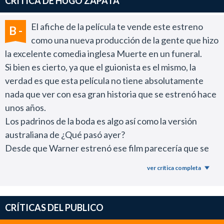
CRÍTICA DE HUGO ZAPATA
El afiche de la película te vende este estreno
B -
como una nueva producción de la gente que hizo
la excelente comedia inglesa Muerte en un funeral.
Si bien es cierto, ya que el guionista es el mismo, la
verdad es que esta película no tiene absolutamente
nada que ver con esa gran historia que se estrenó hace
unos años.
Los padrinos de la boda es algo así como la versión
australiana de ¿Qué pasó ayer?
Desde que Warner estrenó ese film parecería que se
desató una gran competencia internacional por ver
ver crítica completa
quién es el director que estrena la comedia más
zarpadita con un humor donde la escatología y las
drogas son elementos principales para generar risa.
CRÍTICAS DEL PUBLICO
Por eso marco la diferencia con Una muerte en el