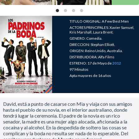
TITULO ORIGINAL: A Few Best Men
ACTORES PRINCIPALES: Xavier Samuel,
Kris Marshall, Laura Brent.
GENERO: Comedia.
DIRECCION: Stephan Elliott.
ORIGEN: Reino Unido, Australia.
DISTRIBUIDORA: Alfa Films
ESTRENO: 17 de Mayo de
2012
97 Minutos
Apta mayores de 16 años
David, está a punto de casarse con Mia y viaja con sus amigos
hasta el pueblo de su novia, en el interior australiano, donde
tendrá lugar la ceremonia. El padre de la novia es un rico
senador, la madre es una mujer algo alocada, aficionada a la
cocaína y al alcohol. En la despedida de soltero las cosas se
complican y la boda no resulta ser nada de lo esperable. Del