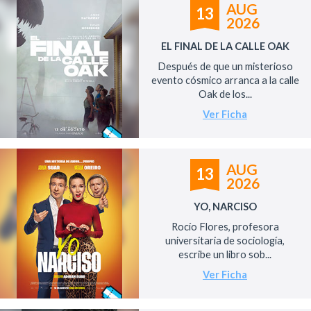
AUG
13
2026
EL FINAL DE LA CALLE OAK
Después de que un misterioso
evento cósmico arranca a la calle
Oak de los...
Ver Ficha
AUG
13
2026
YO, NARCISO
Rocío Flores, profesora
universitaria de sociología,
escribe un libro sob...
Ver Ficha