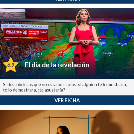
El día de la revelación
6.9
Si descubrieras que no estamos solos, si alguien te lo mostrara,
te lo demostrara, ¿te asustaría?
VER FICHA