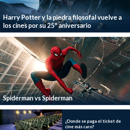
Harry Potter y la piedra filosofal vuelve a
los cines por su 25° aniversario
Spiderman vs Spiderman
¿Donde se paga el ticket de
cine más caro?