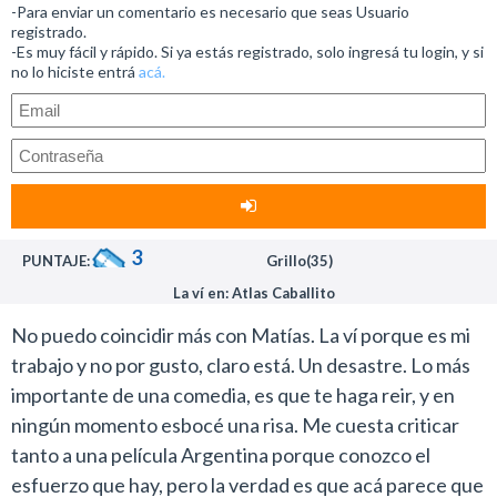
-Para enviar un comentario es necesario que seas Usuario
expresión porque si dejamos por un segundo de lado
registrado.
-Es muy fácil y rápido. Si ya estás registrado, solo ingresá tu login, y si
(aunque cueste) la dirección, las actuaciones y el guión,
no lo hiciste entrá
acá.
la producción entera tiene pinta de trucha y que se
gastaron toda la guita en honorarios o bien no supieron
administrarla para que se note en la pantalla.
El director español Roberto Santiago lleva a su cargo
este intento de comedia y no logra generar un buen
clima ni en lo actoral ni en la puesta en escena. Ni si
3
PUNTAJE:
Grillo(35)
quiera supo aprovechar los paisajes naturales del lugar
La ví en: Atlas Caballito
en el cual rodó el film. Además, sin duda un estudiante
de cine puede hacer una mejor edición.
No puedo coincidir más con Matías. La ví porque es mi
El elenco es uno de los menos homogéneos y carentes
trabajo y no por gusto, claro está. Un desastre. Lo más
de química que ha transitado en el cine en años. Un
importante de una comedia, es que te haga reir, y en
impresentable Nicolás Cabré no puede hacer que
ningún momento esbocé una risa. Me cuesta criticar
ninguno de los estereotipos de su personaje coincidan
tanto a una película Argentina porque conozco el
con los de Martina Gusman, quien seguramente va a
esfuerzo que hay, pero la verdad es que acá parece que