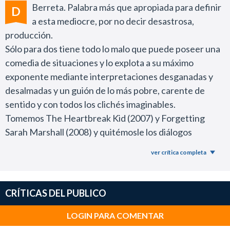
Berreta. Palabra más que apropiada para definir
D
a esta mediocre, por no decir desastrosa,
producción.
Sólo para dos tiene todo lo malo que puede poseer una
comedia de situaciones y lo explota a su máximo
exponente mediante interpretaciones desganadas y
desalmadas y un guión de lo más pobre, carente de
sentido y con todos los clichés imaginables.
Tomemos The Heartbreak Kid (2007) y Forgetting
Sarah Marshall (2008) y quitémosle los diálogos
ingeniosos, las buenas actuaciones y las vueltas de
ver crítica completa
tuerca originales, únicamente dejemos el escenario del
hotel en la playa. ¿El resultado? Sólo para dos.
Por ello, podríamos decir que este estreno es un
CRÍTICAS DEL PUBLICO
intento de copia de aquellas películas protagonizadas
por Ben Stiller y Malin Akerman, y Jason Segel y Mila
LOGIN PARA COMENTAR
Kunis, respectivamente, pero disminuida a su mínima