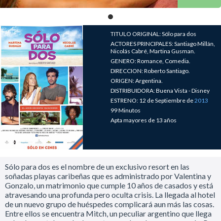
TITULO ORIGINAL: Sólo para dos
ACTORES PRINCIPALES: Santiago Millán,
Nicolás Cabré, Martina Gusman.
GENERO: Romance, Comedia.
DIRECCION: Roberto Santiago.
ORIGEN: Argentina.
DISTRIBUIDORA: Buena Vista - Disney
ESTRENO: 12 de Septiembre de
2013
99 Minutos
Apta mayores de 13 años
Sólo para dos es el nombre de un exclusivo resort en las
soñadas playas caribeñas que es administrado por Valentina y
Gonzalo, un matrimonio que cumple 10 años de casados y está
atravesando una profunda pero oculta crisis. La llegada al hotel
de un nuevo grupo de huéspedes complicará aun más las cosas.
Entre ellos se encuentra Mitch, un peculiar argentino que llega