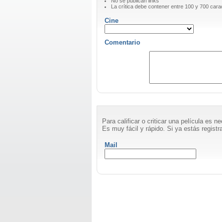
No se publican links
La crítica debe contener entre 100 y 700 cara
Cine
Comentario
Para calificar o criticar una película es 
Es muy fácil y rápido. Si ya estás registra
Mail