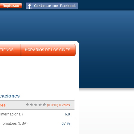
Registrate
TRENOS
HORARIOS
DE LOS CINES
icaciones
res
(
0.0
/
10
)
0
votos
Internacional)
6.8
n Tomatoes (USA)
67 %