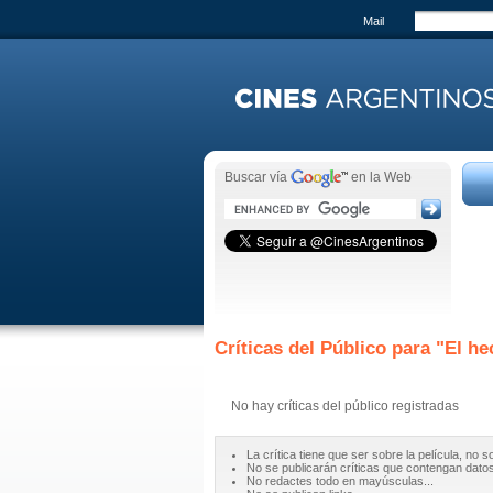
Mail
Buscar vía
en la Web
Críticas del Público para "
El he
No hay críticas del público registradas
La crítica tiene que ser sobre la película, no s
No se publicarán críticas que contengan datos 
No redactes todo en mayúsculas...