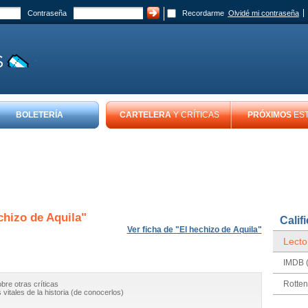
Contraseña
Recordarme
Olvidé mi contraseña
BOLETERÍA
CARTELERA
Y CRÍTICAS
PRÓXIMOS
ES
chizo de Aquila
"
Calif
Ver ficha de "El hechizo de Aquila"
Lecto
IMDB (
Rotte
obre otras críticas
vitales de la historia (de conocerlos)