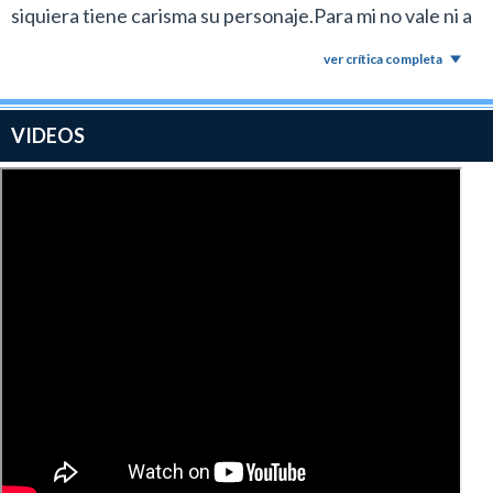
siquiera tiene carisma su personaje.Para mi no vale ni a
mitad de precio.Posta que me dormi,no la recomiendo a
ver crítica completa
nadie.Un fiasco.Un 4.
VIDEOS