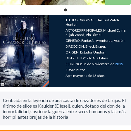
TITULO ORIGINAL: The Last Witch
Hunter
ACTORES PRINCIPALES: Michael Caine,
Elijah Wood, Vin Diesel.
GENERO: Fantasía, Aventuras, Acción.
DIRECCION: Breck Eisner.
ORIGEN: Estados Unidos.
DISTRIBUIDORA: Alfa Films
ESTRENO: 05 de Noviembre de
2015
106 Minutos
Apta mayores de 13 años
Centrada en la leyenda de una casta de cazadores de brujas. El
último de ellos es Kaulder (Diesel), quien, dotado del don de la
inmortalidad, sostiene la guerra entre seres humanos y las más
horripilantes brujas de la historia