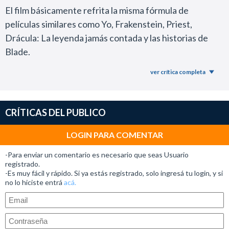
El film básicamente refrita la misma fórmula de
películas similares como Yo, Frakenstein, Priest,
Drácula: La leyenda jamás contada y las historias de
Blade.
Nuevamente nos encontramos con el mismo perfil de
ver crítica completa
anti-héroes y villanos, conflictos, música, fotografía,
efectos especiales y tratamiento de las secuencias de
acción.
CRÍTICAS DEL PUBLICO
En consecuencia, el nuevo trabajo de Diesel termina
siendo un bodrio denso de soportar durante 106
LOGIN PARA COMENTAR
minutos, ya que todo se desarrolla de un modo
-Para enviar un comentario es necesario que seas Usuario
extremadamente predecible.
registrado.
-Es muy fácil y rápido. Si ya estás registrado, solo ingresá tu login, y si
El director Breck Eisner, quien había hecho un gran
no lo hiciste entrá
acá.
trabajo con la remake de The Crazies (el clásico
olvidado de George Romero) acá presentó una labor
completamente desapasionada, donde ni siquiera le