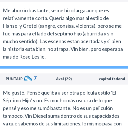
manipulado por ambos bandos y ese es un gancho
Me aburrio bastante, se me hizo larga aunque es
interesante del argumento que lamentablemente el
relativamente corta. Queria algo mas al estilo de
trabajo del director Eisner nunca termina de
Hansel y Gretel (sangre, consisa, violenta), pero se me
desarrollar.
fue mas para el lado del septimo hijo (aburrida y sin
Salvo por una amena participación de Michael Cane, El
mucho sentido). Las escenas estan acertadas y si bien
último cazador de brujas es una producción
la historia esta bien, no atrapa. Vin bien, pero esperaba
completamente olvidable. Al menos como para invertir
mas de Rose Leslie.
una entrada al cine.
En este momento hay cosas más atractivas en la
cartelera y si dejás pasar este estreno no te perdés
7
PUNTAJE:
Axel (29)
capital federal
nada relevante.
Me gustó. Pensé que iba a ser otra película estilo 'El
Séptimo Hijo' y no. Es mucho más oscura de lo que
pensé y eso me sumó bastante. No es un peliculón
tampoco. Vin Diesel suma dentro de sus capacidades
ya que sabemos de sus limitaciones, lo mismo pasa con