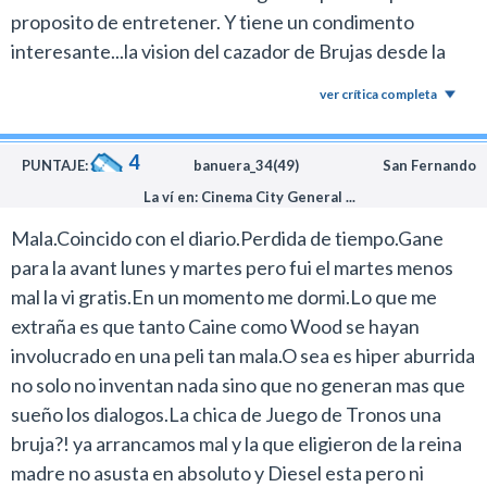
proposito de entretener. Y tiene un condimento
interesante...la vision del cazador de Brujas desde la
magia y no desde la iglesia. El cazador encuentra la
ver crítica completa
amistad dentro de la clase que el mismo persigue.
Disfrutable.
4
PUNTAJE:
banuera_34(49)
San Fernando
La ví en: Cinema City General ...
Mala.Coincido con el diario.Perdida de tiempo.Gane
para la avant lunes y martes pero fui el martes menos
mal la vi gratis.En un momento me dormi.Lo que me
extraña es que tanto Caine como Wood se hayan
involucrado en una peli tan mala.O sea es hiper aburrida
no solo no inventan nada sino que no generan mas que
sueño los dialogos.La chica de Juego de Tronos una
bruja?! ya arrancamos mal y la que eligieron de la reina
madre no asusta en absoluto y Diesel esta pero ni