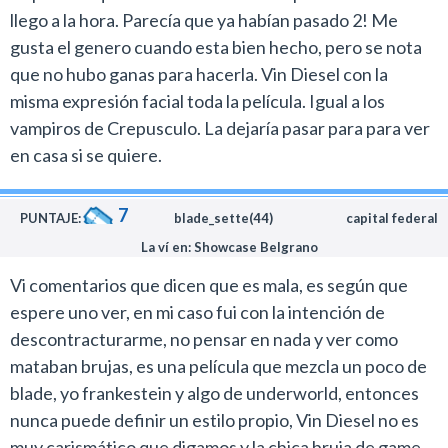
llego a la hora. Parecía que ya habían pasado 2! Me
gusta el genero cuando esta bien hecho, pero se nota
que no hubo ganas para hacerla. Vin Diesel con la
misma expresión facial toda la película. Igual a los
vampiros de Crepusculo. La dejaría pasar para para ver
en casa si se quiere.
7
PUNTAJE:
blade_sette(44)
capital federal
La ví en: Showcase Belgrano
Vi comentarios que dicen que es mala, es según que
espere uno ver, en mi caso fui con la intención de
descontracturarme, no pensar en nada y ver como
mataban brujas, es una película que mezcla un poco de
blade, yo frankestein y algo de underworld, entonces
nunca puede definir un estilo propio, Vin Diesel no es
muy carismático que digamos y la chica bruja de game