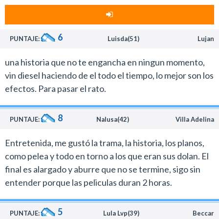
puso entusiasmo a la narración de las pocas secuencias
de acción.
No ayudó tampoco que el personaje de Vin Diesel sea
6
PUNTAJE:
Luisda(51)
Lujan
un héroe insulso y trillado que no cuenta con ningún
tipo de atractivo, al igual que los villanos.
una historia que no te engancha en ningun momento,
Lo único positivo de esta película, más allá del trabajo
vin diesel haciendo de el todo el tiempo, lo mejor son los
decente en los efectos visuales, es que los guionistas
efectos. Para pasar el rato.
(el mismo equipo que escribió la reciente película de
Drácula con Luke Evans) evitaron crear el film favorito
8
de Torquemada.
PUNTAJE:
Nalusa(42)
Villa Adelina
El tema de la guerra entre las brujas y la humanidad
Entretenida, me gustó la trama, la historia, los planos,
estuvo bastante equilibrado y al menos tuvieron la
como pelea y todo en torno a los que eran sus dolan. El
decencia que el conflicto no resultara completamente
final es alargado y aburre que no se termine, sigo sin
estúpido. En la trama no todas las brujas son malas ni
entender porque las peliculas duran 2 horas.
todos los miembros de la Iglesia Católica buscan el bien
de la humanidad.
5
Kaulder, el personaje de Diesel, termina siendo
PUNTAJE:
Lula Lvp(39)
Beccar