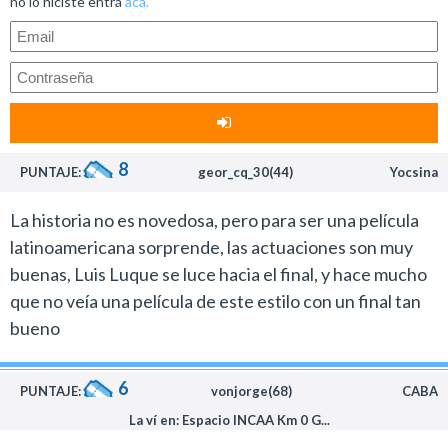
no lo hiciste entrá
acá.
8
PUNTAJE:
geor_cq_30(44)
Yocsina
La historia no es novedosa, pero para ser una película
latinoamericana sorprende, las actuaciones son muy
buenas, Luis Luque se luce hacia el final, y hace mucho
que no veía una película de este estilo con un final tan
bueno
6
PUNTAJE:
vonjorge(68)
CABA
La ví en: Espacio INCAA Km 0 G...