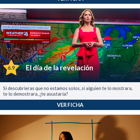
El día de la revelación
6.9
Si descubrieras que no estamos solos, si alguien te lo mostrara,
te lo demostrara, ¿te asustaría?
VER FICHA