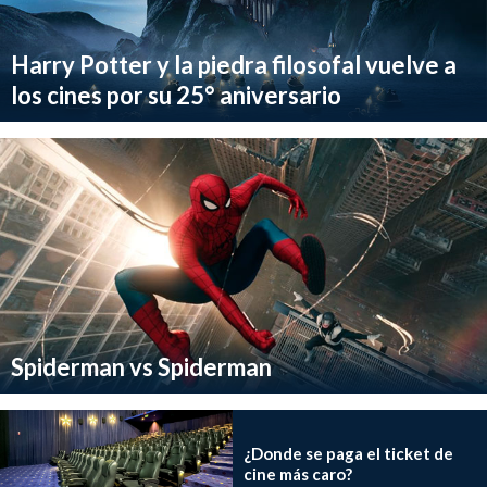
Harry Potter y la piedra filosofal vuelve a
los cines por su 25° aniversario
Spiderman vs Spiderman
¿Donde se paga el ticket de
cine más caro?