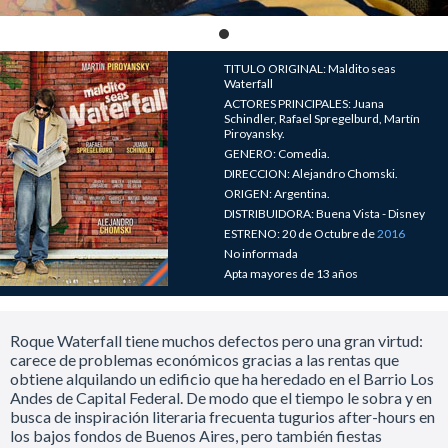
TITULO ORIGINAL: Maldito seas
Waterfall
ACTORES PRINCIPALES: Juana
Schindler, Rafael Spregelburd, Martín
Piroyansky.
GENERO: Comedia.
DIRECCION: Alejandro Chomski.
ORIGEN: Argentina.
DISTRIBUIDORA: Buena Vista - Disney
ESTRENO: 20 de Octubre de
2016
No informada
Apta mayores de 13 años
Roque Waterfall tiene muchos defectos pero una gran virtud:
carece de problemas económicos gracias a las rentas que
obtiene alquilando un edificio que ha heredado en el Barrio Los
Andes de Capital Federal. De modo que el tiempo le sobra y en
busca de inspiración literaria frecuenta tugurios after-hours en
los bajos fondos de Buenos Aires, pero también fiestas