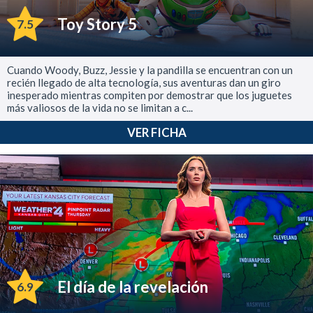
Toy Story 5
7.5
Cuando Woody, Buzz, Jessie y la pandilla se encuentran con un
recién llegado de alta tecnología, sus aventuras dan un giro
inesperado mientras compiten por demostrar que los juguetes
más valiosos de la vida no se limitan a c...
VER FICHA
El día de la revelación
6.9