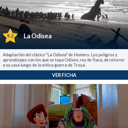
La Odisea
9.2
Adaptación del clásico "La Odisea" de Homero. Los peligros y
aprendizajes con los que se topa Odiseo, rey de Ítaca, de retorno
a su casa luego de la mítica guerra de Troya.
VER FICHA