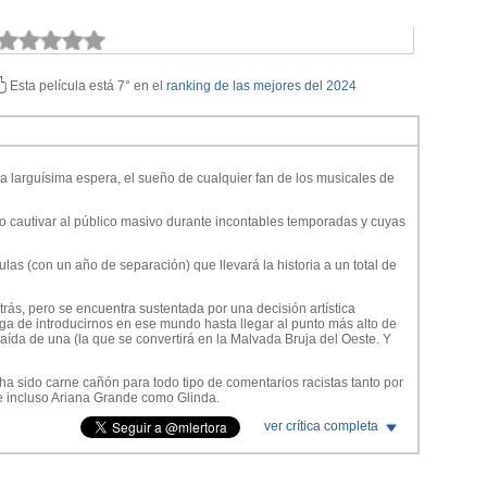
Esta película está 7° en el
ranking de las mejores del 2024
na larguísima espera, el sueño de cualquier fan de los musicales de
 cautivar al público masivo durante incontables temporadas y cuyas
ulas (con un año de separación) que llevará la historia a un total de
s, pero se encuentra sustentada por una decisión artística
ga de introducirnos en ese mundo hasta llegar al punto más alto de
aída de una (la que se convertirá en la Malvada Bruja del Oeste. Y
a sido carne cañón para todo tipo de comentarios racistas tanto por
e incluso Ariana Grande como Glinda.
oalimentan de manera espectacular. Encandilan la pantalla en cada
ver crítica completa
ces y todos su recursos.
 Goldblum, Michelle Yeoh o los grandes cameos de las actrices que
: Idina Menzel y Kristin Chenoweth.