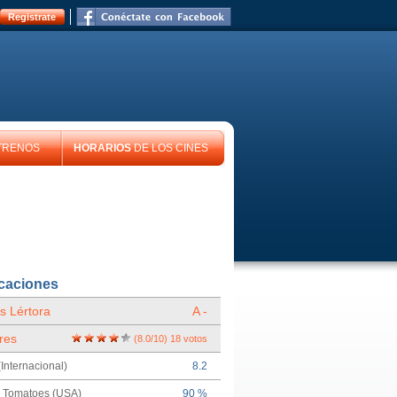
Registrate
TRENOS
HORARIOS
DE LOS CINES
icaciones
s Lértora
A -
res
(
8.0
/
10
)
18
votos
Internacional)
8.2
n Tomatoes (USA)
90 %