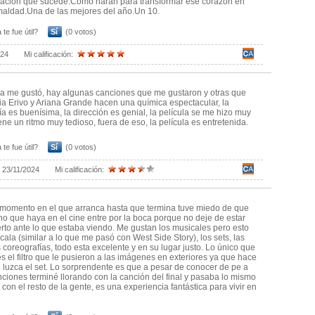
uacion que sucede.Como haran para transformar ese corazon en
maldad.Una de las mejores del año.Un 10.
 te fue útil?
Sí
(0 votos)
024
Mi calificación:
la me gustó, hay algunas canciones que me gustaron y otras que
ia Erivo y Ariana Grande hacen una química espectacular, la
ía es buenísima, la dirección es genial, la película se me hizo muy
iene un ritmo muy tedioso, fuera de eso, la película es entretenida.
 te fue útil?
Sí
(0 votos)
:
23/11/2024
Mi calificación:
momento en el que arranca hasta que termina tuve miedo de que
ho que haya en el cine entre por la boca porque no deje de estar
rto ante lo que estaba viendo. Me gustan los musicales pero esto
cala (similar a lo que me pasó con West Side Story), los sets, las
s coreografías, todo esta excelente y en su lugar justo. Lo único que
 es el filtro que le pusieron a las imágenes en exteriores ya que hace
 luzca el set. Lo sorprendente es que a pesar de conocer de pe a
nciones terminé llorando con la canción del final y pasaba lo mismo
 con el resto de la gente, es una experiencia fantástica para vivir en