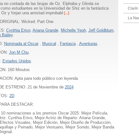
ria no contada de las brujas de Oz. Elphaba y Glinda se
como estudiantes en la Universidad de Shiz en la fantástica
Clarín
e Oz y forjan una amistad improbabl
[...]
La Na
ORIGINAL: Wicked: Part One
ES:
Cynthia Erivo
,
Ariana Grande
.
Michelle Yeoh
,
Jeff Goldblum
,
 Bailey
.
O:
Nominada al Oscar
,
Musical
,
Fantasía
,
Aventuras
.
ION:
Jon M Chu
.
:
Estados Unidos
.
ON:
160
Minutos
CION: Apta para todo público con leyenda
E ESTRENO: 21 de Noviembre de
2024
TOS:
2D
.
PARA DESTACAR:
 10 nominaciones a los premios Oscar 2025: Mejor Película,
triz: Cynthia Erivo, Mejor Actriz de Reparto: Ariana Grande,
Efectos Visuales, Mejor Edición, Mejor Diseño de Producción,
quillaje y Peinado, Mejor Vestuario, Mejor Sonido, Mejor Banda
riginal.