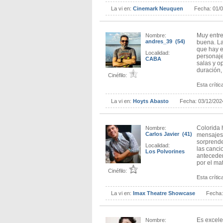
La vi en:
Cinemark Neuquen
Fecha:
01/
Muy entre
Nombre:
andres_39 (54)
buena. La
que hay e
Localidad:
personaje
CABA
salas y o
duración,
Cinéfilo:
Esta crítica
La vi en:
Hoyts Abasto
Fecha:
03/12/202
Colorida 
Nombre:
Carlos Javier (41)
mensajes.
sorprende
Localidad:
las canci
Los Polvorines
anteceden
por el mat
Cinéfilo:
Esta crítica
La vi en:
Imax Theatre Showcase
Fecha
Es excelen
Nombre: