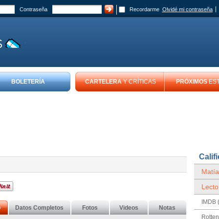
Contraseña
Recordarme
Olvidé mi contraseña
BOLETERÍA
CARTELERA
Y CRÍTICAS
PRÓXIMOS
ES
Calif
Matía
Lecto
IMDB (
o
Datos Completos
Fotos
Videos
Notas
Rotte