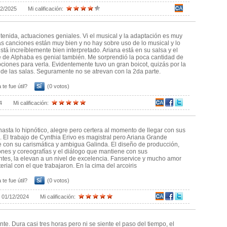
02/2025
Mi calificación:
tenida, actuaciones geniales. Vi el musical y la adaptación es muy
s canciones están muy bien y no hay sobre uso de lo musical y lo
stá increíblemente bien interpretado. Ariana está en su salsa y el
 de Alphaba es genial también. Me sorprendió la poca cantidad de
pciones para verla. Evidentemente tuvo un gran boicot, quizás por la
 de las salas. Seguramente no se atrevan con la 2da parte.
 te fue útil?
Sí
(0 votos)
4
Mi calificación:
hasta lo hipnótico, alegre pero certera al momento de llegar con sus
 El trabajo de Cynthia Erivo es magistral pero Ariana Grande
 con su carismática y ambigua Galinda. El diseño de producción,
ones y coreografías y el diálogo que mantiene con sus
tes, la elevan a un nivel de excelencia. Fanservice y mucho amor
erial con el que trabajaron. En la cima del arcoiris
 te fue útil?
Sí
(0 votos)
:
01/12/2024
Mi calificación:
te. Dura casi tres horas pero ni se siente el paso del tiempo, el