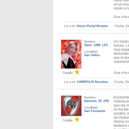
rubia hue
es un ins
recién a 
Esta crítica
La vi en:
Hoyts Portal Rosario
Fecha:
24
Un musica
Nombre:
Santi_1988 (37)
tortura. 
muy pegad
Localidad:
deslumbra
San Telmo
que le po
esperand
Esta crítica
Cinéfilo:
La vi en:
CINÉPOLIS Recoleta
Fecha:
24
Excelente
Nombre:
banuera_34 (49)
historia,
que me in
Localidad:
mi flia.M
San Fernando
positivo.
de Viuda
Cinéfilo:
Ariana no
tampoco c