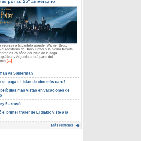
nes por su 25° aniversario
 regresa a la pantalla grande. Warner Bros.
 el reestreno de Harry Potter y la piedra filosofal
ebrar los 25 años del inicio de la saga
gráfica, y Argentina será parte del
[...]
ento
man vs Spiderman
 se paga el ticket de cine más caro?
 películas más vistas en vacaciones de
o
ory 5 arrasó
ó el primer trailer de El diablo viste a la
2
Más Noticias