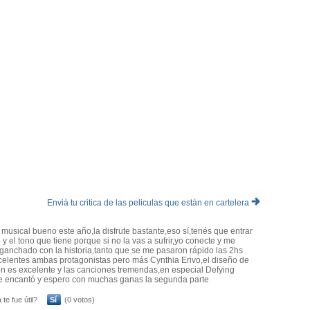
ene de rodar In the heights(2021) es gran fan del material por cómo
os prácticos y ni hablar del tremendo vestuario (Oscar casi
es adaptaciones musicales del teatro al cine. Veremos cómo
Enviá tu critica de las peliculas que están en cartelera
n musical bueno este año,la disfrute bastante,eso sí,tenés que entrar
 y el tono que tiene porque si no la vas a sufrir,yo conecte y me
anchado con la historia,tanto que se me pasaron rápido las 2hs
elentes ambas protagonistas pero más Cynthia Erivo,el diseño de
n es excelente y las canciones tremendas,en especial Defying
e encantó y espero con muchas ganas la segunda parte
 te fue útil?
Sí
(0 votos)