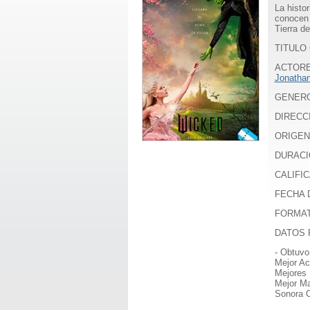
La histo
conocen 
Tierra d
TITULO 
ACTOR
Jonathan
GENER
DIRECC
ORIGEN
DURACI
CALIFICA
FECHA D
FORMA
DATOS 
- Obtuvo
Mejor Ac
Mejores 
Mejor Ma
Sonora O