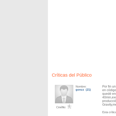
Se nota que el director Jon M. Chu, quien vi
logró plasmar tanto al mínimo detalle.
Suma mucho la combinación de CGI con efect
asegurado).
Wicked se perfila para ser una de las mejor
continúa.
Críticas del Público
Por fin u
Nombre:
gonzz (21)
en código
quedé eng
40min,exc
producció
Gravity,m
Cinéfilo:
Esta crítica