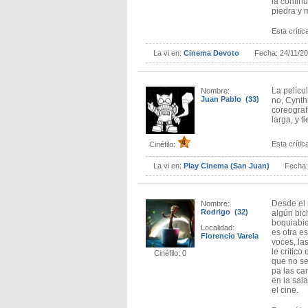
la contin
piedra y 
Esta crítica
La vi en:
Cinema Devoto
Fecha:
24/11/2
La pelícu
Nombre:
Juan Pablo (33)
no, Cynth
coreograf
larga, y t
Esta crítica
Cinéfilo:
La vi en:
Play Cinema (San Juan)
Fecha
Desde el 
Nombre:
Rodrigo (32)
algún bic
boquiabie
Localidad:
es otra es
Florencio Varela
voces, la
le critico
Cinéfilo: 0
que no se
pa las ca
en la sala
el cine.