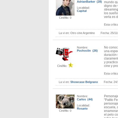
AdrianBarker (28)
mundo que
digno de 
Localidad:
streaming
Capital
los sueño
verla es d
Cinéfilo: 0
Esta crítica
La vi en:
Otro cine Argentino
Fecha:
25/11
No conocí
Nombre:
Pochoclin (26)
una espec
duración 
clarament
y practic
cine y pr
Cinéfilo:
Esta crítica
La vi en:
Showcase Belgrano
Fecha:
24/
Personaje
Nombre:
Carlos (44)
"Patito F
personaje
Localidad:
escuela, 
Rosario
enamoran 
Cinéfilo: 0
el pelo co