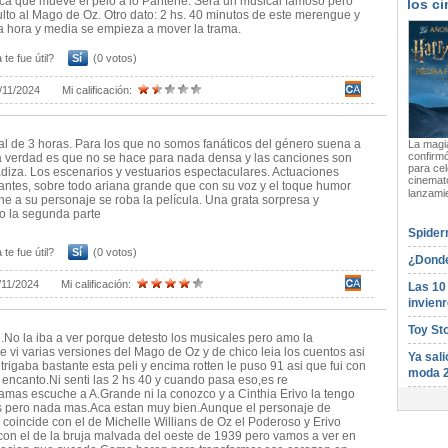
ca que mueve el pelo a lo Pantene. Será un musical famoso pero
los ci
ulto al Mago de Oz. Otro dato: 2 hs. 40 minutos de este merengue y
la hora y media se empieza a mover la trama.
 te fue útil?
Sí
(0 votos)
/11/2024
Mi calificación:
l de 3 horas. Para los que no somos fanáticos del género suena a
La magia
confirmó
La verdad es que no se hace para nada densa y las canciones son
para cel
iza. Los escenarios y vestuarios espectaculares. Actuaciones
cinemato
ntes, sobre todo ariana grande que con su voz y el toque humor
lanzami
ne a su personaje se roba la película. Una grata sorpresa y
o la segunda parte
Spider
 te fue útil?
Sí
(0 votos)
¿Donde
/11/2024
Mi calificación:
Las 10
invienr
Toy St
.No la iba a ver porque detesto los musicales pero amo la
me vi varias versiones del Mago de Oz y de chico leia los cuentos asi
Ya sali
trigaba bastante esta peli y encima rotten le puso 91 asi que fui con
moda 
e encanto.Ni senti las 2 hs 40 y cuando pasa eso,es re
Jamas escuche a A.Grande ni la conozco y a Cinthia Erivo la tengo
s pero nada mas.Aca estan muy bien.Aunque el personaje de
 coincide con el de Michelle Willians de Oz el Poderoso y Erivo
on el de la bruja malvada del oeste de 1939 pero vamos a ver en