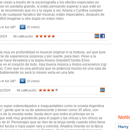
 crean a través de la escenografía y los efectos especiales es
ver en pantalla grande, si estás pensando esperar a que esté en
 te recomiendo que no y la vayas a ver. Ariana y Cynthia cumplen
s de cualquier fanático del musical, están impecables, después de
ifícil imaginar a otra dupla en estos roles.
 te fue útil?
Sí
(0 votos)
/2024
Mi calificación:
a muy en profundidad el musical original ni la historia, así que tuve
ie de experiencia sorpresa y por suerte, para bien. Pese a la
se hace llevadera y la dupla Ariana Grande/Chyntia Erivo
e es el corazón de todo. Hay buena música y lindos escenarios (cgi
os). Creo que es una película que se potencia mucho en una sala de
obablemente no será lo mismo verla en una tele.
 te fue útil?
Sí
(0 votos)
11/2024
Mi calificación:
s super estereotipados e inaguantables como la novela Argentina
eo", gente que la va de adolescente y tienen como 35 años, con
s de la movida woke, basta decir que entra el príncipe en la
Noti
que está muy grandecito para el papel y las chicas y los chicos se
de él. Personajes que se ríen de la bruja verde cuando ellos tiene
lor fucsia o ropa super rara y colorida. Ariadna Grande es la típica
Harry 