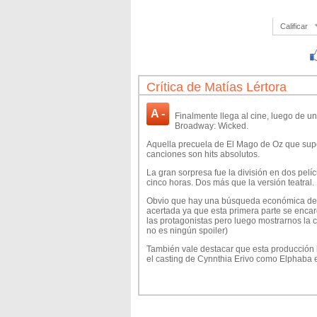
Calificar
Crítica de Matías Lértora
A -
Finalmente llega al cine, luego de u
Broadway: Wicked.
Aquella precuela de El Mago de Oz que supo
canciones son hits absolutos.
La gran sorpresa fue la división en dos pelíc
cinco horas. Dos más que la versión teatral.
Obvio que hay una búsqueda económica detrá
acertada ya que esta primera parte se encar
las protagonistas pero luego mostrarnos la c
no es ningún spoiler)
También vale destacar que esta producción h
el casting de Cynnthia Erivo como Elphaba 
Lo cierto es que ambas la rompen y se retr
uno de sus números, enamorando con sus vo
El resto del cast está muy bien, ya sea Jeff
dieron vida a estos personajes en las tablas