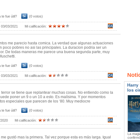
 te fue útil?
Sí
(0 votos)
:
03/03/2021
Mi calificación:
tos me parecio hasta comica. La verdad que algunas actuaciones
 poco pobres no asi las principales. La duracion podria ser un
or. De todas maneras me parece una buena segunda parte, muy
Muschetti.
 te fue útil?
Sí
(0 votos)
Noti
:
03/03/2021
Mi calificación:
Harry 
los ci
e terror se tiene que replantear muchas cosas. No entiendo como la
puede poner un 9 o un 10 a esto. Es malísima. Y por momentos
ctos especiales que parecen de los ‘80. Muy mediocre
 te fue útil?
Sí
(0 votos)
/2020
Mi calificación:
La magia
 me gustó mas la primera. Tal vez porque esta es más larga. Igual
confirmó