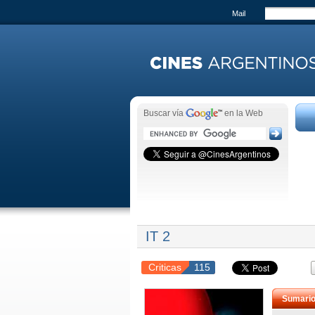
Mail
Buscar vía
en la Web
IT 2
Criticas
115
Sumari