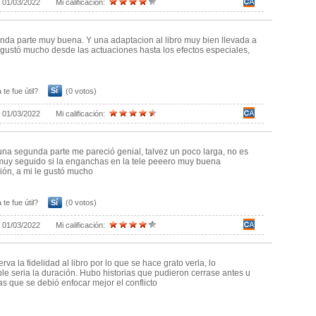
:
01/03/2022
Mi calificación:
da parte muy buena. Y una adaptacion al libro muy bien llevada a
gustó mucho desde las actuaciones hasta los efectos especiales,
.
 te fue útil?
Sí
(0 votos)
:
01/03/2022
Mi calificación:
una segunda parte me pareció genial, talvez un poco larga, no es
muy seguido si la enganchas en la tele peeero muy buena
ión, a mi le gustó mucho
 te fue útil?
Sí
(0 votos)
:
01/03/2022
Mi calificación:
va la fidelidad al libro por lo que se hace grato verla, lo
le seria la duración. Hubo historias que pudieron cerrase antes u
las que se debió enfocar mejor el conflicto