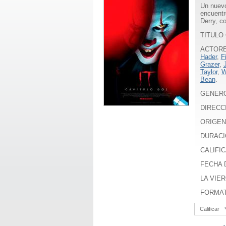
Un nuevo
encuentr
Derry, c
TITULO 
ACTOR
Hader
,
F
Grazer
,
Taylor
,
W
Bean
.
GENER
DIRECC
ORIGEN
DURACI
CALIFIC
FECHA D
LA VIER
FORMA
Calificar