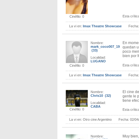
Esta crítica
Cinéfilo: 0
La vi en:
Imax Theatre Showcase
Fecha
En momen
Nombre:
mark_coco007_19
quedan un
(33)
poco men
bien por 
Localidad:
LUGANO
Esta crítica
Cinéfilo: 0
La vi en:
Imax Theatre Showcase
Fecha
El cine d
Nombre:
Chris10 (32)
gente le 
tiene efe
Localidad:
CABA
Cinéfilo: 0
Esta crítica
La vi en:
Otro cine Argentino
Fecha:
02/04
Muy bien,
Nombre: