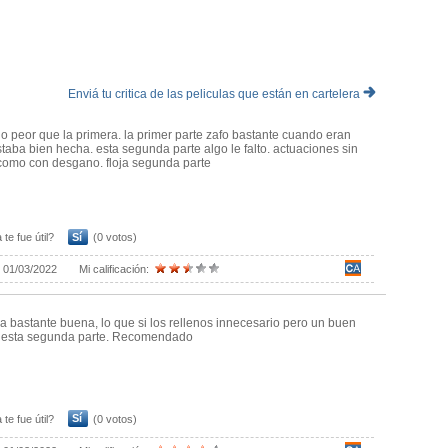
Enviá tu critica de las peliculas que están en cartelera
o peor que la primera. la primer parte zafo bastante cuando eran
staba bien hecha. esta segunda parte algo le falto. actuaciones sin
como con desgano. floja segunda parte
 te fue útil?
Sí
(0 votos)
:
01/03/2022
Mi calificación:
la bastante buena, lo que si los rellenos innecesario pero un buen
a esta segunda parte. Recomendado
 te fue útil?
Sí
(0 votos)