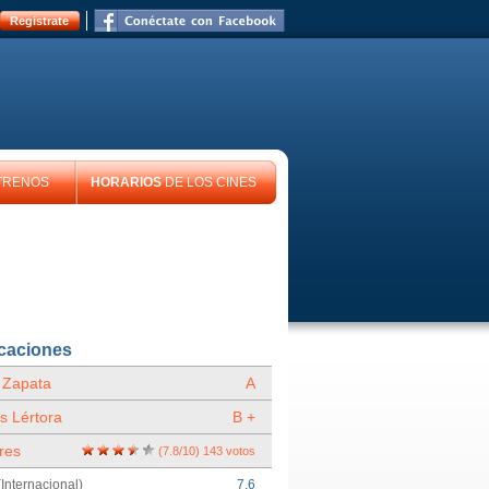
Registrate
TRENOS
HORARIOS
DE LOS CINES
icaciones
 Zapata
A
s Lértora
B +
res
(
7.8
/
10
)
143
votos
Internacional)
7.6