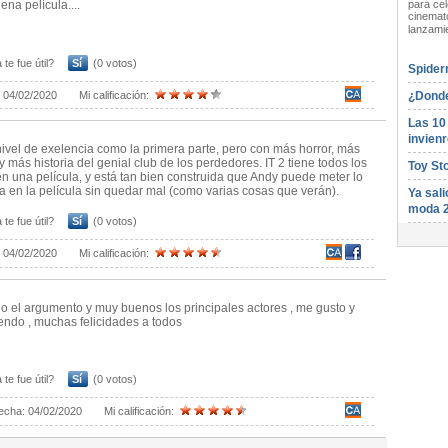
para cel
ena película....
cinemato
lanzami
 te fue útil?
Sí
(0 votos)
Spider
¿Donde
:
04/02/2020
Mi calificación:
Las 10
invienr
nivel de exelencia como la primera parte, pero con más horror, más
y más historia del genial club de los perdedores. IT 2 tiene todos los
Toy St
n una película, y está tan bien construida que Andy puede meter lo
a en la película sin quedar mal (como varias cosas que verán).
Ya sali
moda 
 te fue útil?
Sí
(0 votos)
:
04/02/2020
Mi calificación:
 el argumento y muy buenos los principales actores , me gusto y
endo , muchas felicidades a todos
 te fue útil?
Sí
(0 votos)
echa:
04/02/2020
Mi calificación: