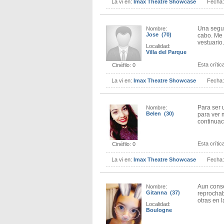
La vi en:
Imax Theatre Showcase
Fecha
Una segun
Nombre:
Jose (70)
cabo. Me 
vestuario
Localidad:
Villa del Parque
Esta crítica
Cinéfilo: 0
La vi en:
Imax Theatre Showcase
Fecha
Para ser 
Nombre:
Belen (30)
para ver 
continuac
Esta crítica
Cinéfilo: 0
La vi en:
Imax Theatre Showcase
Fecha
Aun conser
Nombre:
Gitanna (37)
reprochab
otras en 
Localidad:
Boulogne