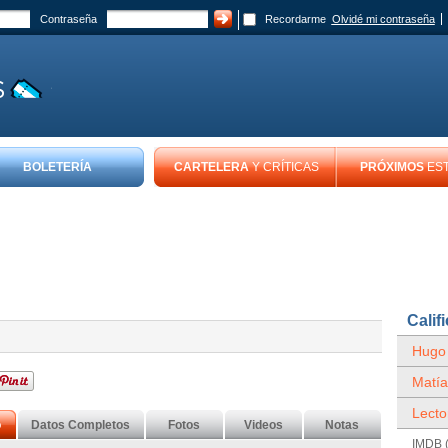
Contraseña
Recordarme
Olvidé mi contraseña
BOLETERÍA
CARTELERA
Y CRÍTICAS
PRÓXIMOS
ES
Calif
Hugo
Matía
Lecto
o
Datos Completos
Fotos
Videos
Notas
IMDB (