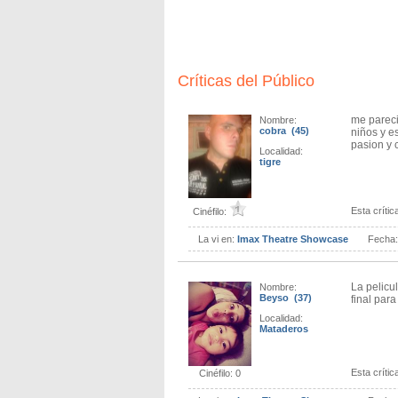
Críticas del Público
me pareci
Nombre:
cobra (45)
niños y e
pasion y 
Localidad:
tigre
Esta crítica
Cinéfilo:
La vi en:
Imax Theatre Showcase
Fecha
La pelicu
Nombre:
Beyso (37)
final par
Localidad:
Mataderos
Esta crítica
Cinéfilo: 0