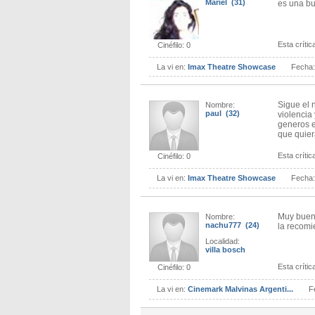
Mariel (31)
es una bu
Esta crítica
Cinéfilo: 0
La vi en:
Imax Theatre Showcase
Fecha
Sigue el 
Nombre:
paul (32)
violencia 
generos e
que quier
Esta crítica
Cinéfilo: 0
La vi en:
Imax Theatre Showcase
Fecha
Muy bueno
Nombre:
nachu777 (24)
la recomi
Localidad:
villa bosch
Esta crítica
Cinéfilo: 0
La vi en:
Cinemark Malvinas Argenti...
F