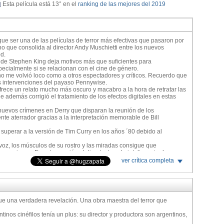
Esta película está 13° en el
ranking de las mejores del 2019
gue ser una de las películas de terror más efectivas que pasaron por
no que consolida al director Andy Muschietti entre los nuevos
d.
 de Stephen King deja motivos más que suficientes para
pecialmente si se relacionan con el cine de género.
o me volvió loco como a otros espectadores y críticos. Recuerdo que
s intervenciones del payaso Pennywise.
frece un relato mucho más oscuro y macabro a la hora de retratar las
e además corrigió el tratamiento de los efectos digitales en estas
nuevos crímenes en Derry que disparan la reunión de los
te aterrador gracias a la interpretación memorable de Bill
 superar a la versión de Tim Curry en los años ´80 debido al
voz, los músculos de su rostro y las miradas consigue que
venciones. En esta ocasión el director tuvo la inteligencia de
uir el personaje y utilizar los efectos digitales al servicio de la
ver crítica completa
 de una ocasión logra transmitir miedo.
de la primera entrega de REC (la original de España no la remake
o conseguía ponerme tan tenso en una butaca de cine.
s que encima genera esas emociones en un relato que dura casi tres
fue una verdadera revelación. Una obra maestra del terror que
puestas donde el promedio de duración suele ser de 97 minutos.
, como la producción coreana The Wailing (156 minutos), no tenían este
nos cinéfilos tenía un plus: su director y productora son argentinos,
argentino le otorga a su trabajo.
mpo de esa manera sin que el espectáculo se vuelva pesado y dentro de