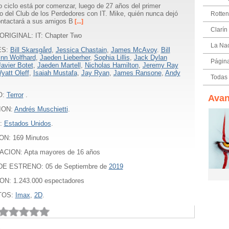
 ciclo está por comenzar, luego de 27 años del primer
o del Club de los Perdedores con IT. Mike, quién nunca dejó
Rotte
ontactará a sus amigos B
[...]
Clarín
ORIGINAL: IT: Chapter Two
La Na
ES:
Bill Skarsgård
,
Jessica Chastain
,
James McAvoy
.
Bill
inn Wolfhard
,
Jaeden Lieberher
,
Sophia Lillis
,
Jack Dylan
Págin
Javier Botet
,
Jaeden Martell
,
Nicholas Hamilton
,
Jeremy Ray
yatt Oleff
,
Isaiah Mustafa
,
Jay Ryan
,
James Ransone
,
Andy
Todas 
O:
Terror
.
Avan
ION:
Andrés Muschietti
.
:
Estados Unidos
.
ON:
169
Minutos
ACION: Apta mayores de 16 años
E ESTRENO: 05 de Septiembre de
2019
ON: 1.243.000 espectadores
TOS:
Imax
,
2D
.