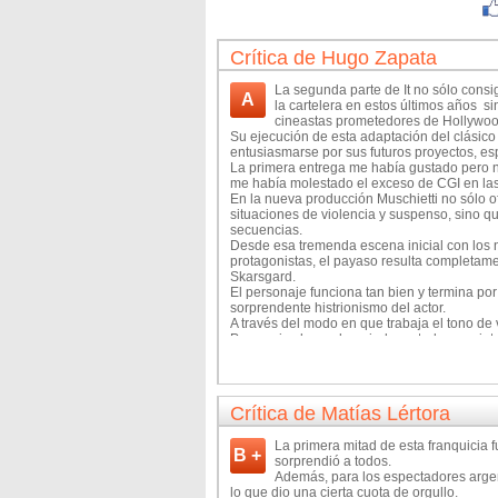
Crítica de Hugo Zapata
La segunda parte de It no sólo consi
A
la cartelera en estos últimos años si
cineastas prometedores de Hollywoo
Su ejecución de esta adaptación del clásico
entusiasmarse por sus futuros proyectos, es
La primera entrega me había gustado pero n
me había molestado el exceso de CGI en la
En la nueva producción Muschietti no sólo o
situaciones de violencia y suspenso, sino qu
secuencias.
Desde esa tremenda escena inicial con los 
protagonistas, el payaso resulta completamen
Skarsgard.
El personaje funciona tan bien y termina por
sorprendente histrionismo del actor.
A través del modo en que trabaja el tono de 
Pennywise logre dar miedo en todas sus inter
aprovechar el talento de Skarsgard para constr
interpretación del actor.
El resultado es impresionante porque en más
Al menos en mi experiencia con el film, des
Crítica de Matías Lértora
hollywoodense) que una obra de este tipo n
El enorme mérito de la obra de Muschietti e
La primera mitad de esta franquicia 
horas, algo que no es habitual en estas pro
B +
sorprendió a todos.
Inclusive otros filmes largos de este estilo
Además, para los espectadores argenti
clima permanente de tensión que el cineasta 
lo que dio una cierta cuota de orgullo.
Es muy difícil sostener un relato tanto tie