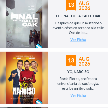
AUG
13
2026
EL FINAL DE LA CALLE OAK
Después de que un misterioso
evento cósmico arranca a la calle
Oak de los...
Ver Ficha
AUG
13
2026
YO, NARCISO
Rocío Flores, profesora
universitaria de sociología,
escribe un libro sob...
Ver Ficha