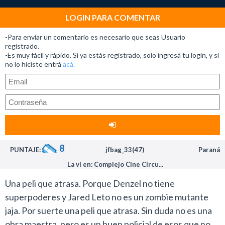
por la historia.
No se puede decir lo mismo de Jared Leto, quien vuelve
LOGIN PARA COMENTAR
Entiendo que no todo puede ser a lo David Fincher,
a caer en una de sus interpretaciones
pero la comparación es inevitable.
desconcertantes.
-Para enviar un comentario es necesario que seas Usuario
registrado.
En cuanto al elenco, Denzel Washington está bien,
Sabemos que tiene talento y puede actuar y a veces
-Es muy fácil y rápido. Si ya estás registrado, solo ingresá tu login, y si
pero a reglamento, interpretando - una vez más- a un
no lo hiciste entrá
acá.
sobresale con muy buenos trabajos, como los que
policía acechado por sus propios demonios. A Rami
ofreció como en Réquiem por un sueño o Dallas Buyers
Malek le cuesta defender su Oscar en esta
Club. Sin embargo, en ocasiones también derrapa con
oportunidad. Sus gesticulaciones y tono de voz están
sobreactuaciones, como la que brindó con el Joker en
fuera de lugar. Pero el que se lleva los aplausos es Jared
Escuadrón suicida o el marginal que encarna en esta
Leto. Siempre genial en todo lo que hace y aquí no es la
propuesta que se pasa de freak.
excepción pese a lo trillado de su personaje.
8
PUNTAJE:
jfbag_33(47)
Paraná
Un trabajo donde parecería que intentó canalizar los
En definitiva, el film da para pasar el rato, pero no hay
La ví en: Complejo Cine Círcu...
personajes alocados de Nicolas Cage y no funcionó.
que pretender mucho más que eso.
Leto llama demasiado la atención con sus expresiones
Una peli que atrasa. Porque Denzel no tiene
exageradas, que encima es parte de un argumento
superpoderes y Jared Leto no es un zombie mutante
malo.
jaja. Por suerte una peli que atrasa. Sin duda no es una
obra maestra, pero es un buen policial de esos que no