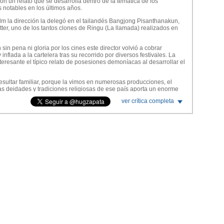
on un relato que se desarrolla dentro de la temática de los
 notables en los últimos años.
ilm la dirección la delegó en el tailandés Bangjong Pisanthanakun,
ter, uno de los tantos clones de Ringu (La llamada) realizados en
in pena ni gloria por los cines este director volvió a cobrar
flada a la cartelera tras su recorrido por diversos festivales. La
interesante el típico relato de posesiones demoníacas al desarrollar el
esultar familiar, porque la vimos en numerosas producciones, el
as deidades y tradiciones religiosas de ese país aporta un enorme
ver crítica completa
blico toma contacto con el material filmado por un grupo de
e una médium de la región rural de Isam, quien habría sido poseída
la vida de esta mujer el caso se vuelve cada más turbio y
mental se mezclan con situaciones paranormales que no tienen
e la temática y la presentación de los jumpscares y las situaciones
odo hacia el final cuando se mete de lleno en terreno de la magia y
obstante, un defecto de La médium que le impide ser una propuesta
e siente como si fueran tres horas.
el conflicto central y hasta el momento en que el género de terror
 La representación cultural del folclore tailandés dentro de todo hace
argo queda la impresión que con 40 minutos menos los realizadores
nda.