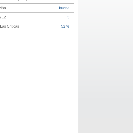
ción
buena
a 12
5
Las Críticas
52 %