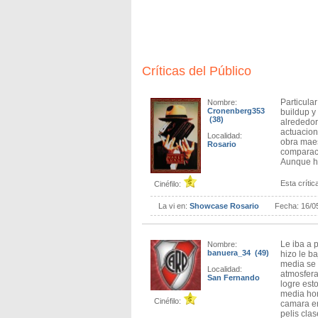
Para los fans del subgénero o el terror asi
debilidades técnicas no deja de ser una ob
que llegaron a la cartelera.
Críticas del Público
Particula
Nombre:
Cronenberg353
buildup y 
(38)
alrededor.
actuacion
Localidad:
obra maes
Rosario
comparaci
Aunque ha
Esta crítica
Cinéfilo:
La vi en:
Showcase Rosario
Fecha:
16/0
Le iba a p
Nombre:
banuera_34 (49)
hizo le b
media se d
Localidad:
atmosfera
San Fernando
logre est
media hor
Cinéfilo:
camara en
pelis cla