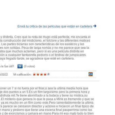
ático de todos modos es una opción para tener en cuenta y con sus
ra más digna que muchos desastres hollywoodenses de este estilo
Enviá tu critica de las peliculas que están en cartelera
r y distinta. Creo que la nota de Hugo está perfecta, me encanta el
la construcción del misticismo, el folclore y las diferentes matices
 Las partes bizarras son caracteristicas de los asiaticos y las
es son solidas. Peca de larga nomás y no me parece que sea la
tra que muchos aclaman, pero si es una pelicula distinta en
ón a cualquier fantasmita pedorro o el festival de jumpscares.
ya llegado tarde, se agradece que esté en cartelera.
 te fue útil?
Sí
(0 votos)
5/2022
Mi calificación:
oner un 7 si no fuera por el final,o sea la ultima media hora que
aje dos puntos a un 5.Es un film larguisimo pero la primera hora y
isfruta mil.Te tiene atornillado a la butaca y tiene su mistica,su
.El misterio que genera lo que le pasa a Mink es tremendo y que se
o ya es mucho en un film como este.Pero lamentablemente la ultima
a parece se cansaron director y actores e hicieron un final tipico de
 mano y pedorro que tiene una escena final pauperrima como las
se z de exorcismos y camara en mano.Para mi eso mato todo lo bien