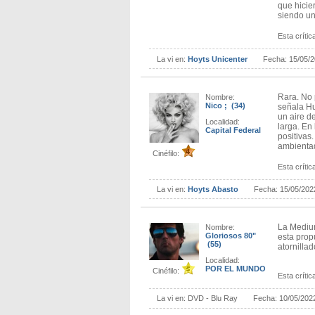
que hicie
siendo u
Esta crítica
La vi en:
Hoyts Unicenter
Fecha:
15/05/
Rara. No 
Nombre:
Nico ; (34)
señala Hu
un aire d
Localidad:
larga. En
Capital Federal
positivas
ambientad
Cinéfilo:
Esta crítica
La vi en:
Hoyts Abasto
Fecha:
15/05/202
La Medium
Nombre:
Gloriosos 80"
esta prop
(55)
atornilla
Localidad:
POR EL MUNDO
Cinéfilo:
Esta crítica
La vi en:
DVD - Blu Ray
Fecha:
10/05/202