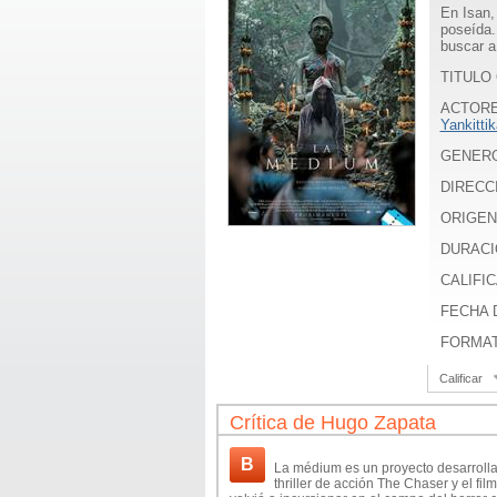
En Isan,
poseída.
buscar a 
TITULO 
ACTOR
Yankitti
GENER
DIRECC
ORIGEN
DURACI
CALIFIC
FECHA 
FORMA
Calificar
Crítica de Hugo Zapata
B
La médium es un proyecto desarrolla
thriller de acción The Chaser y el fi