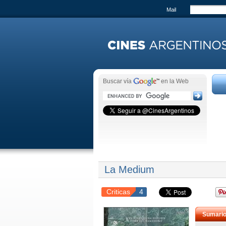
Mail
Buscar vía
en la Web
La Medium
Criticas
4
Sumari