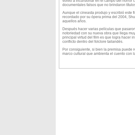
volvió a incursionar en el campo del horror c
documentales falsos que no brindaron títulos
Aunque el cineasta produjo y escribió este f
recordado por su ópera prima del 2004, Shut
aquellos años.
Después hacer varias películas que pasaron s
notoriedad con su nueva obra que llega muy in
principal virtud del film es que logra hacer 
conflicto dentro del folclore tailandés.
Por consiguiente, si bien la premisa puede r
marco cultural que ambienta el cuento con l
atractivo.
A través del recurso del found footage el pú
documentalistas que investigó la historia d
por la diosa Basham.
A medida que los investigadores indagan en 
perturbador, donde los problemas de salud 
explicación.
La narración va al hueso en el tratamiento d
macabras están muy bien elaboradas. Sobre t
el gore con algunos momentos intensos. No 
más sólida es su duración de 131 minutos qu
El director tarda una eternidad en construir 
cobra fuerza la película es un poco aburrida.
un poco más llevadera la historia, sin emb
hubieran presentado una película más redo