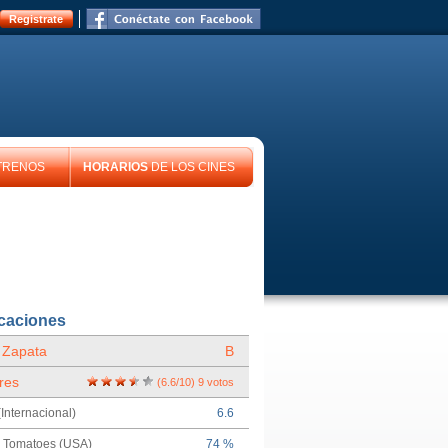
Registrate
TRENOS
HORARIOS
DE LOS CINES
icaciones
 Zapata
B
res
(
6.6
/
10
)
9
votos
Internacional)
6.6
n Tomatoes (USA)
74 %