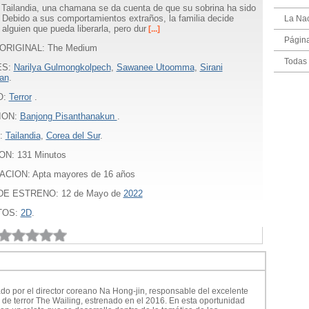
 Tailandia, una chamana se da cuenta de que su sobrina ha sido
 Debido a sus comportamientos extraños, la familia decide
La Na
alguien que pueda liberarla, pero dur
[...]
Págin
ORIGINAL: The Medium
Todas 
ES:
Narilya Gulmongkolpech
,
Sawanee Utoomma
,
Sirani
kan
.
O:
Terror
.
ION:
Banjong Pisanthanakun
.
:
Tailandia
,
Corea del Sur
.
ON:
131
Minutos
ACION: Apta mayores de 16 años
DE ESTRENO: 12 de Mayo de
2022
TOS:
2D
.
do por el director coreano Na Hong-jin, responsable del excelente
lm de terror The Wailing, estrenado en el 2016. En esta oportunidad