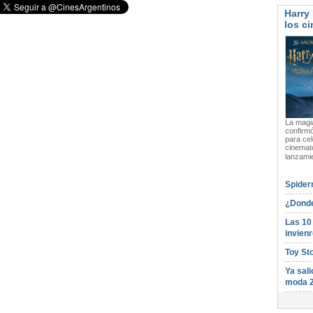
Harry 
los ci
La magia
confirmó
para cel
cinemato
lanzami
Spider
¿Donde
Las 10
invienr
Toy St
Ya sali
moda 