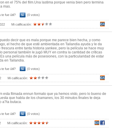
ron en el 75% del film.Una lastima porque venia bien pero termina
na mas.
 te fue útil?
Sí
(0 votos)
2022
Mi calificación:
puedo decir que es mala porque me parece bien hecha, y como
go, el hecho de que esté ambientada en Tailandia ayuda y le da
e frescura entre tanta historia yankee, pero la película se hace muy
 lo personal también le jugó MUY en contra la cantidad de críticas
. Es una película más de posesiones, con la particularidad de estar
a en Tailandia.
 te fue útil?
Sí
(0 votos)
2
Mi calificación:
 esta filmada ennun formato que ya hemos visto, pero lo bueno de
uesta que habla de los chamanes, los 30 minutos finales te deja
do a?la butaca.
 te fue útil?
Sí
(0 votos)
2
Mi calificación: