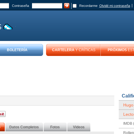
Contraseña
Recordarme
Olvidé mi contraseña
BOLETERÍA
CARTELERA
Y CRÍTICAS
PRÓXIMOS
ES
Calif
Hugo
Lecto
IMDB (
o
Datos Completos
Fotos
Videos
Rotte