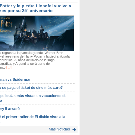
Potter y la piedra filosofal vuelve a
nes por su 25° aniversario
 regresa a la pantalla grande. Warner Bros.
 el reestreno de Harry Potter y la piedra filosofal
ebrar los 25 años del inicio de la saga
gráfica, y Argentina será parte del
[...]
ento
man vs Spiderman
 se paga el ticket de cine más caro?
 películas más vistas en vacaciones de
o
ory 5 arrasó
ó el primer trailer de El diablo viste a la
2
Más Noticias