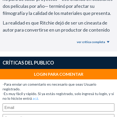
dos películas por año— terminó por afectar su
filmografía y la calidad de los materiales que presenta.
La realidad es que Ritchie dejó de ser un cineasta de
autor para convertirse en un productor de contenido
genérico para plataformas de streaming. A diferencia
ver crítica completa
de Joe Carnahan (The Rip), todavía mantiene un
estándar de jerarquía a la hora de filmar secuencias de
acción; sin embargo, las propuestas que ofreció en el
CRÍTICAS DEL PUBLICO
último tiempo no resisten más de un visionado y se
olvidan enseguida.
LOGIN PARA COMENTAR
Desde Wrath of Man (2021), su última obra realmente
-Para enviar un comentario es necesario que seas Usuario
destacable, filmó sin parar Operation Fortune, The
registrado.
-Es muy fácil y rápido. Si ya estás registrado, solo ingresá tu login, y si
Covenant, The Ministry of Ungentlemanly Warfare —
no lo hiciste entrá
acá.
que apenas tuvo difusión—, Fountain of Youth y la serie
Young Sherlock.