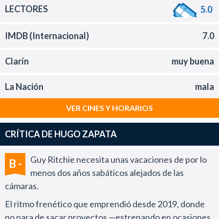
LECTORES
5.0
IMDB (Internacional)
7.0
Clarín
muy buena
La Nación
mala
VER CINES Y HORARIOS
CRÍTICA DE HUGO ZAPATA
Guy Ritchie necesita unas vacaciones de por lo
B -
menos dos años sabáticos alejados de las
cámaras.
El ritmo frenético que emprendió desde 2019, donde
no para de sacar proyectos —estrenando en ocasiones