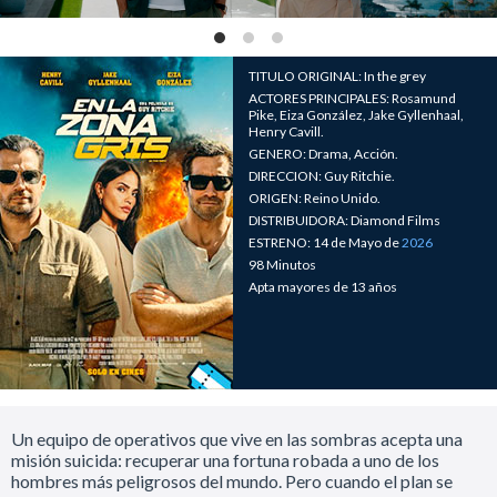
TITULO ORIGINAL: In the grey
ACTORES PRINCIPALES: Rosamund
Pike, Eiza González, Jake Gyllenhaal,
Henry Cavill.
GENERO: Drama, Acción.
DIRECCION: Guy Ritchie.
ORIGEN: Reino Unido.
DISTRIBUIDORA: Diamond Films
ESTRENO: 14 de Mayo de
2026
98 Minutos
Apta mayores de 13 años
Un equipo de operativos que vive en las sombras acepta una
misión suicida: recuperar una fortuna robada a uno de los
hombres más peligrosos del mundo. Pero cuando el plan se