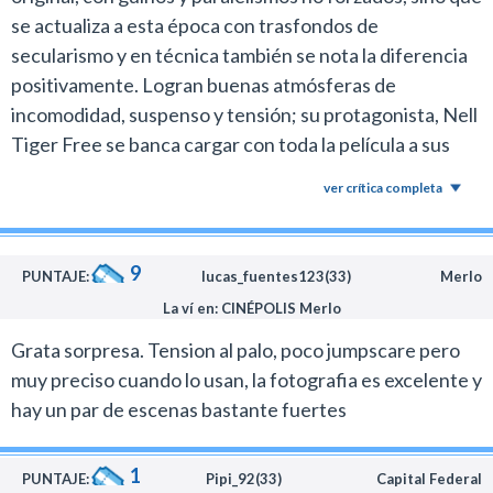
se actualiza a esta época con trasfondos de
a que franquicia pertenece la propuesta.
secularismo y en técnica también se nota la diferencia
Pese a todo, frente a los mamarrachos recientes de
positivamente. Logran buenas atmósferas de
Blumhouse con Halloween y El exorcista, en este caso
incomodidad, suspenso y tensión; su protagonista, Nell
al menos queda una película que se deja ver y cuenta
Tiger Free se banca cargar con toda la película a sus
con un buen trabajo de realización.
hombros y sale airosa. Sonia Braga y María Caballero
ver crítica completa
Lo mejor de La primera profecía es la aparición de una
acompañan correctamente y la estética impecable,
nueva directora que será interesante de seguir a
como la música, tenebrosa
futuro.
9
PUNTAJE:
lucas_fuentes123(33)
Merlo
En este debut demostró que conoce el género y tiene
La ví en: CINÉPOLIS Merlo
un dominio de la tensión y el suspenso.
Grata sorpresa. Tension al palo, poco jumpscare pero
Habría que ver que puede hacer con una propuesta
muy preciso cuando lo usan, la fotografia es excelente y
más original donde no tenga la obligación de relanzar
hay un par de escenas bastante fuertes
una franquicia olvidada con el objetivo de vender más
continuaciones.
1
PUNTAJE:
Pipi_92(33)
Capital Federal