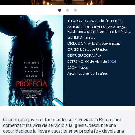
TITULO ORIGINAL: The first omen
ACTORES PRINCIPALES: Sonia Braga,
Ralph Ineson, Nell Tiger Free, Bill Nighy.
GENERO: Terror.
DIRECCION: Arkasha Stevenson.
ORIGEN: Estados Unidos.
DISTRIBUIDORA: Fox
ESTRENO: 04 de Abril de
2024
120 Minutos
Apta mayores de 16 años
Cuando una joven estadounidense es enviada a Roma para
comenzar una vida de servicio a la Iglesia, descubre una
oscuridad que la lleva a cuestionar su propia fe y devela una