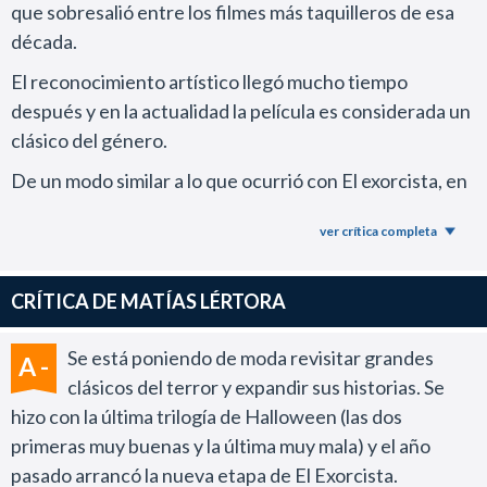
que sobresalió entre los filmes más taquilleros de esa
década.
El reconocimiento artístico llegó mucho tiempo
después y en la actualidad la película es considerada un
clásico del género.
De un modo similar a lo que ocurrió con El exorcista, en
Hollywood tuvieron enormes dificultades para
ver crítica completa
construir una franquicia sólida en torno a la figura de
Demian Thorn, el hijo del Diablo.
CRÍTICA DE MATÍAS LÉRTORA
Todas las continuaciones que se hicieron en años
posteriores fueron filmes mediocres y mejor olvidar la
Se está poniendo de moda revisitar grandes
A -
horrenda remake del 2006 que protagonizó Julia Stiles.
clásicos del terror y expandir sus historias. Se
Demian también fracaso miserablemente en la
hizo con la última trilogía de Halloween (las dos
televisión y ni siquiera el propio Donner pudo sacar
primeras muy buenas y la última muy mala) y el año
adelante una serie que no pasó de su piloto en 1995,
pasado arrancó la nueva etapa de El Exorcista.