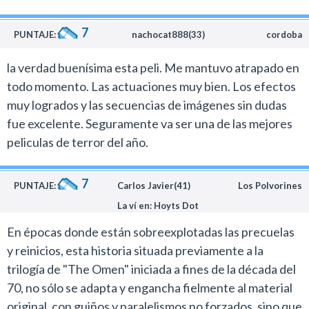
diferente, aunque no todas las piezas del
No abusa de los jumpscares, opta por construir
7
rompecabezas encajen.
PUNTAJE:
nachocat888(33)
cordoba
momentos de horror a través del suspenso y cuando
retrata situaciones de violencia va al hueso.
la verdad buenísima esta peli. Me mantuvo atrapado en
La película se ve favorecida por un buen reparto donde
todo momento. Las actuaciones muy bien. Los efectos
se luce en el rol principal Nell Tiger Free como una
muy logrados y las secuencias de imágenes sin dudas
joven novicia que investiga un orfanato turbio de
fue excelente. Seguramente va ser una de las mejores
Roma.
peliculas de terror del año.
Una enorme debilidad de este film es que la trama
resulta penosamente predecible y no le aporta nada
7
PUNTAJE:
Carlos Javier(41)
Los Polvorines
sustancial o relevante a la historia original.
La ví en: Hoyts Dot
Todo lo que tenés que saber del origen de Demian te lo
En épocas donde están sobreexplotadas las precuelas
cuenta Donner en la primera entrega.
y reinicios, esta historia situada previamente a la
trilogía de "The Omen" iniciada a fines de la década del
El film además cae en la tontería de replicar escenas
70, no sólo se adapta y engancha fielmente al material
clásicas de La profecía que parecen haber sido
original, con guiños y paralelismos no forzados, sino que
incluidas por los productores para recordarle al público