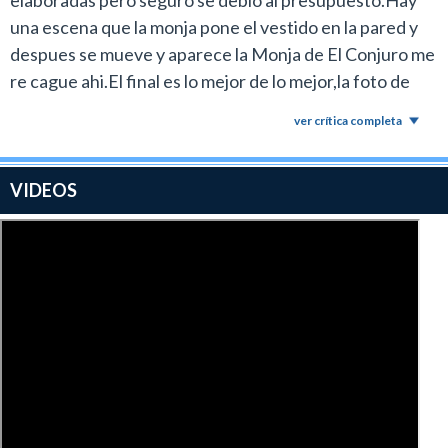
elaboradas pero seguro se debio al presupuesto.Hay
una escena que la monja pone el vestido en la pared y
despues se mueve y aparece la Monja de El Conjuro me
re cague ahi.El final es lo mejor de lo mejor,la foto de
Gregory Peck que rogaba apareciera como conexion
ver crítica completa
desde el ppio y el nombre de Demian es para
aplaudir.Para el fan es un plato fuerte.Coincido en todo
con Lertora.
VIDEOS