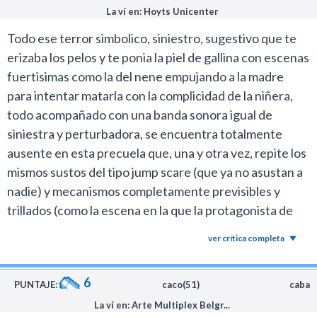
La ví en: Hoyts Unicenter
Todo ese terror simbolico, siniestro, sugestivo que te
erizaba los pelos y te ponia la piel de gallina con escenas
fuertisimas como la del nene empujando a la madre
para intentar matarla con la complicidad de la niñera,
todo acompañado con una banda sonora igual de
siniestra y perturbadora, se encuentra totalmente
ausente en esta precuela que, una y otra vez, repite los
mismos sustos del tipo jump scare (que ya no asustan a
nadie) y mecanismos completamente previsibles y
trillados (como la escena en la que la protagonista de
manera sobre exagerada empieza a torcerse para
ver crítica completa
simular que la esta poseyendo algo) de películas del
mismo genero. La pelicula NADA tiene que ver con la
6
original.
PUNTAJE:
caco(51)
caba
La ví en: Arte Multiplex Belgr...