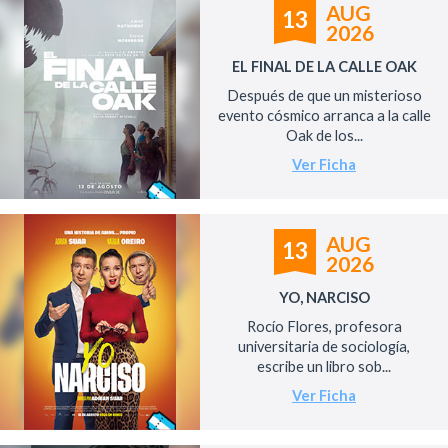
AUG
13
2026
EL FINAL DE LA CALLE OAK
Después de que un misterioso
evento cósmico arranca a la calle
Oak de los...
Ver Ficha
AUG
13
2026
YO, NARCISO
Rocío Flores, profesora
universitaria de sociología,
escribe un libro sob...
Ver Ficha