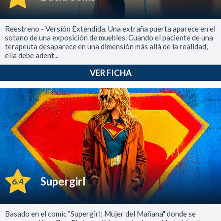
Reestreno - Versión Extendida. Una extraña puerta aparece en el
sotano de una exposición de muebles. Cuando el paciente de una
terapeuta desaparece en una dimensión más allá de la realidad,
ella debe adent...
VER FICHA
Supergirl
6.4
Basado en el comic "Supergirl: Mujer del Mañana" donde se