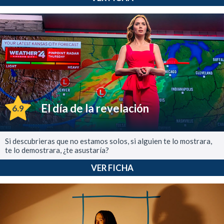
El día de la revelación
6.9
Si descubrieras que no estamos solos, si alguien te lo mostrara,
te lo demostrara, ¿te asustaría?
VER FICHA