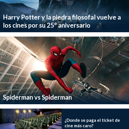
Harry Potter y la piedra filosofal vuelve a
los cines por su 25° aniversario
Spiderman vs Spiderman
¿Donde se paga el ticket de
cine más caro?