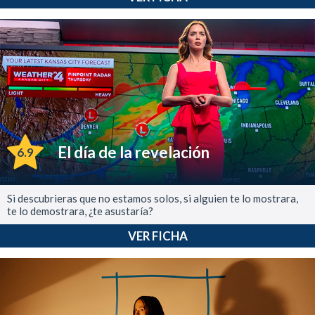
El día de la revelación
6.9
Si descubrieras que no estamos solos, si alguien te lo mostrara,
te lo demostrara, ¿te asustaría?
VER FICHA