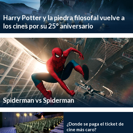
Harry Potter y la piedra filosofal vuelve a
los cines por su 25° aniversario
Spiderman vs Spiderman
¿Donde se paga el ticket de
cine más caro?