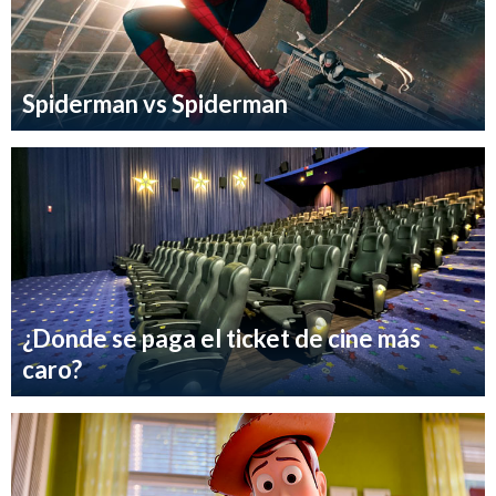
Spiderman vs Spiderman
¿Donde se paga el ticket de cine más
caro?