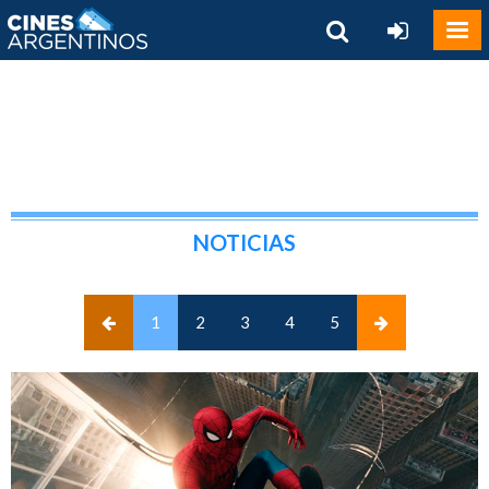
NOTICIAS
(current)
1
2
3
4
5