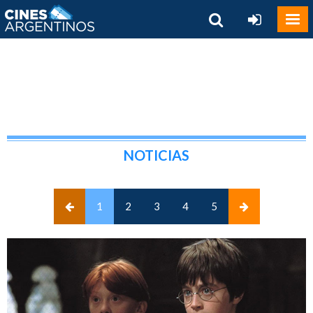
NOTICIAS
(current)
1
2
3
4
5