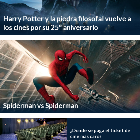
Harry Potter y la piedra filosofal vuelve a
los cines por su 25° aniversario
Spiderman vs Spiderman
¿Donde se paga el ticket de
cine más caro?