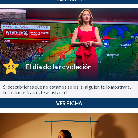
El día de la revelación
6.9
Si descubrieras que no estamos solos, si alguien te lo mostrara,
te lo demostrara, ¿te asustaría?
VER FICHA