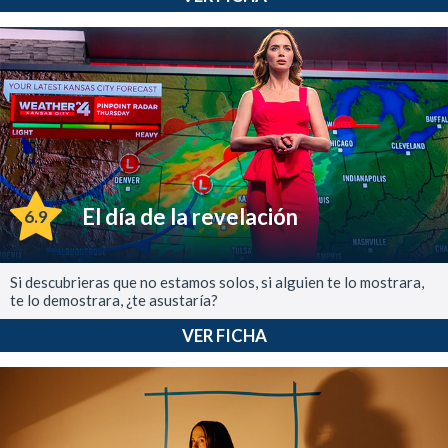
El día de la revelación
6.9
Si descubrieras que no estamos solos, si alguien te lo mostrara,
te lo demostrara, ¿te asustaría?
VER FICHA