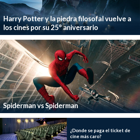
Harry Potter y la piedra filosofal vuelve a
los cines por su 25° aniversario
Spiderman vs Spiderman
¿Donde se paga el ticket de
cine más caro?