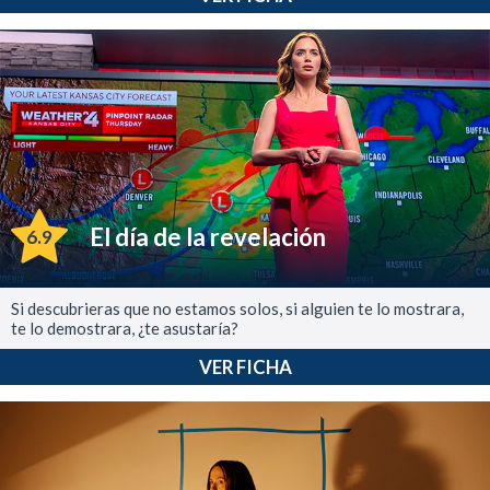
El día de la revelación
6.9
Si descubrieras que no estamos solos, si alguien te lo mostrara,
te lo demostrara, ¿te asustaría?
VER FICHA