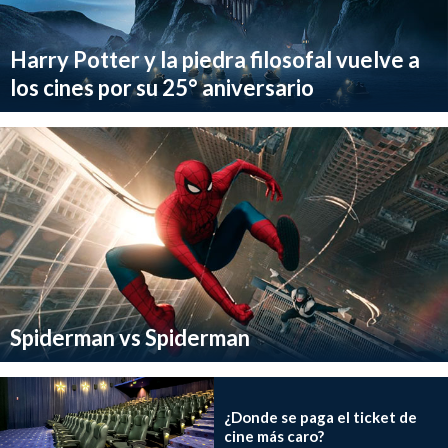
Harry Potter y la piedra filosofal vuelve a
los cines por su 25° aniversario
Spiderman vs Spiderman
¿Donde se paga el ticket de
cine más caro?