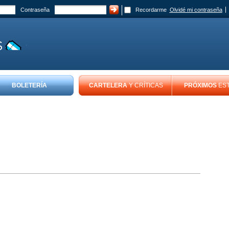
Contraseña
Recordarme
Olvidé mi contraseña
BOLETERÍA
CARTELERA
Y CRÍTICAS
PRÓXIMOS
ES