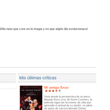
ilo nato que cree en la magia y en que algún día evolucionara!
Mis últimas críticas
Mi amigo Enzo
Vista desde la perspectiva de un perro
llamado Enzo (voz de Kevin Costner), la
película sigue las lecciones de vida que
aprendió el animal de su dueño: un piloto
de autos de carrera llamado Denny