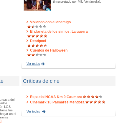
(interpretado por Milo Ventimiglia).
Viviendo con el enemigo
El planeta de los simios: La guerra
Deadpool
Cuentos de Halloween
Ver todas
té
Críticas de cine
Espacio INCAA Km 0 Gaumont
u casa del
Cinemark 10 Palmares Mendoza
stados
ción LOS
liams fue
Ver todas
hogar en el
arente
.]