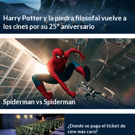
Harry Potter y la piedra filosofal vuelve a
los cines por su 25° aniversario
Spiderman vs Spiderman
¿Donde se paga el ticket de
cine más caro?