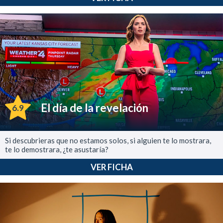
El día de la revelación
6.9
Si descubrieras que no estamos solos, si alguien te lo mostrara,
te lo demostrara, ¿te asustaría?
VER FICHA