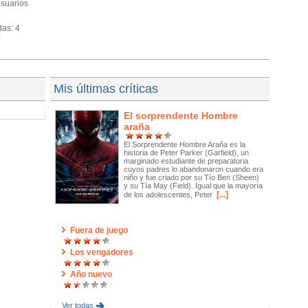
usuarios
das: 4
0
Mis últimas críticas
El sorprendente Hombre
araña
El Sorprendente Hombre Araña es la
historia de Peter Parker (Garfield), un
marginado estudiante de preparatoria
cuyos padres lo abandonaron cuando era
niño y fue criado por su Tío Ben (Sheen)
y su Tía May (Field). Igual que la mayoría
[...]
de los adolescentes, Peter
Fuera de juego
Los vengadores
Año nuevo
Ver todas