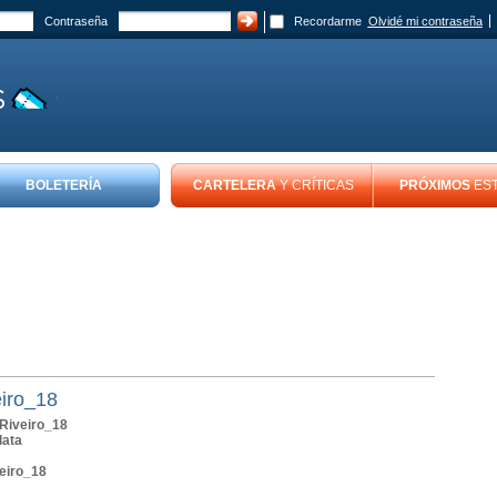
Contraseña
Recordarme
Olvidé mi contraseña
BOLETERÍA
CARTELERA
Y CRÍTICAS
PRÓXIMOS
ES
iro_18
Riveiro_18
lata
eiro_18