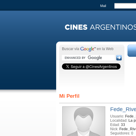
Mail
Buscar vía
en la Web
Mi Perfil
Fede_Rive
Usuario:
Fede_
Localidad:
La p
Edad:
33
Nick:
Fede_Riv
Seguidores: 0