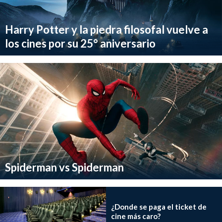
Harry Potter y la piedra filosofal vuelve a
los cines por su 25° aniversario
Spiderman vs Spiderman
¿Donde se paga el ticket de
cine más caro?