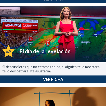
El día de la revelación
6.9
Si descubrieras que no estamos solos, si alguien te lo mostrara,
te lo demostrara, ¿te asustaría?
VER FICHA