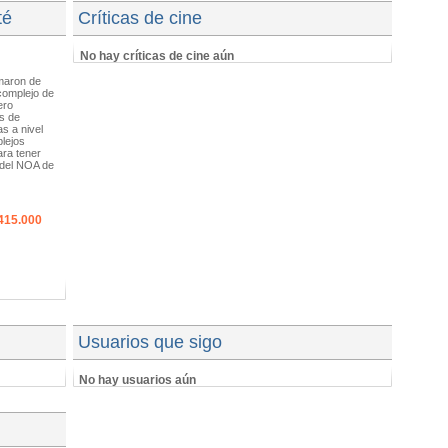
té
Críticas de cine
No hay críticas de cine aún
maron de
complejo de
ero
s de
s a nivel
lejos
ra tener
s del NOA de
415.000
Usuarios que sigo
No hay usuarios aún