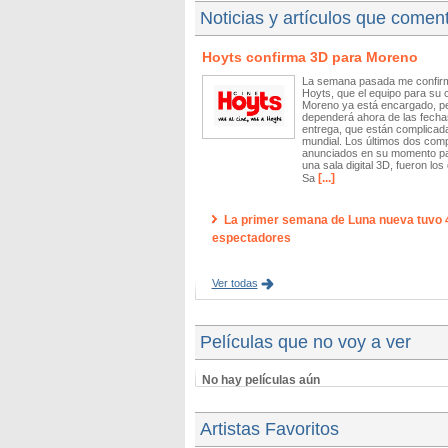
Noticias y artículos que comen
Hoyts confirma 3D para Moreno
La semana pasada me confir
Hoyts, que el equipo para su 
Moreno ya está encargado, p
dependerá ahora de las fecha
entrega, que están complicada
mundial. Los últimos dos comp
anunciados en su momento pa
una sala digital 3D, fueron lo
[...]
Sa
La primer semana de Luna nueva tuvo 
espectadores
Ver todas
Películas que no voy a ver
No hay películas aún
Artistas Favoritos