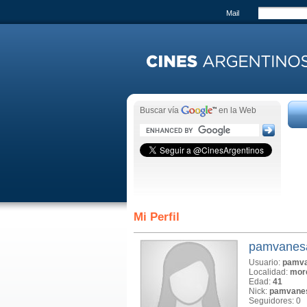
Mail
Buscar vía
en la Web
Mi Perfil
pamvanes
Usuario:
pamv
Localidad:
mor
Edad:
41
Nick:
pamvane
Seguidores: 0