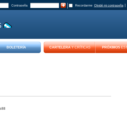
Contraseña
Recordarme
Olvidé mi contraseña
BOLETERÍA
CARTELERA
Y CRÍTICAS
PRÓXIMOS
ES
as88