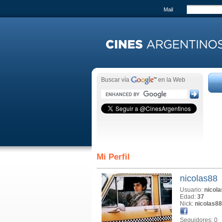
Mail
Buscar vía
en la Web
Mi Perfil
nicolas88
Usuario:
nicol
Edad:
37
Nick:
nicolas88
Seguidores: 0