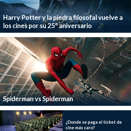
Harry Potter y la piedra filosofal vuelve a
los cines por su 25° aniversario
Spiderman vs Spiderman
¿Donde se paga el ticket de
cine más caro?