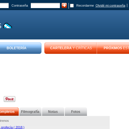
Contraseña
Recordarme
Olvidé mi contraseña
BOLETERÍA
CARTELERA
Y CRÍTICAS
PRÓXIMOS
ES
ompletos
Filmografía
Notas
Fotos
trenos
 profecía ( 2018 )