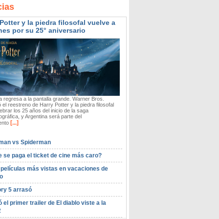
cias
Potter y la piedra filosofal vuelve a
nes por su 25° aniversario
 regresa a la pantalla grande. Warner Bros.
 el reestreno de Harry Potter y la piedra filosofal
ebrar los 25 años del inicio de la saga
gráfica, y Argentina será parte del
[...]
ento
man vs Spiderman
 se paga el ticket de cine más caro?
 películas más vistas en vacaciones de
o
ory 5 arrasó
ó el primer trailer de El diablo viste a la
2