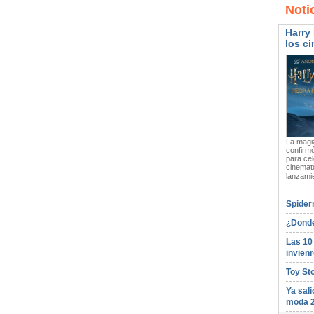
Noti
Harry 
los ci
La magia
confirmó
para cel
cinemato
lanzami
Spider
¿Donde
Las 10
invienr
Toy St
Ya sali
moda 