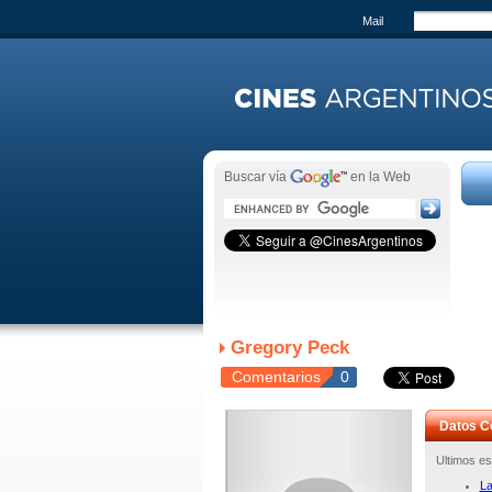
Mail
Buscar vía
en la Web
Gregory Peck
Comentarios
0
Datos C
Ultimos es
La