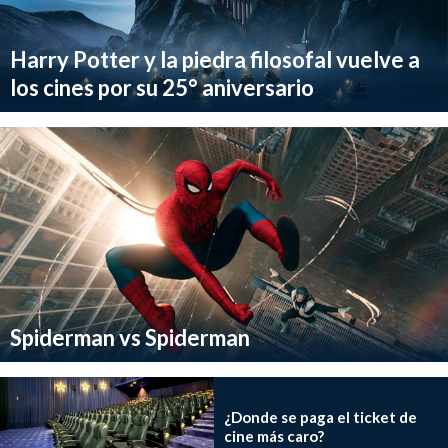
Harry Potter y la piedra filosofal vuelve a
los cines por su 25° aniversario
Spiderman vs Spiderman
¿Donde se paga el ticket de
cine más caro?