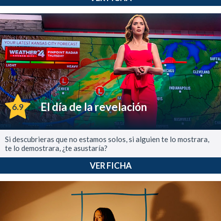
El día de la revelación
6.9
Si descubrieras que no estamos solos, si alguien te lo mostrara,
te lo demostrara, ¿te asustaría?
VER FICHA