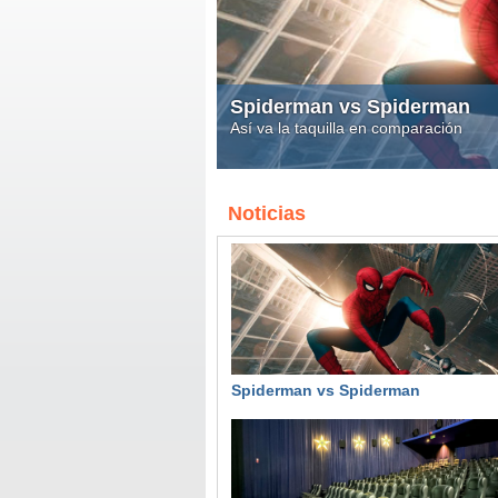
Informe: los 100 cines con
invierno
Analizo las cifras de los cines entre e
Noticias
Spiderman vs Spiderman