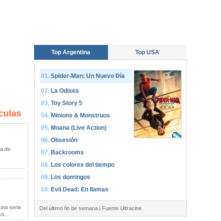
Top Argentina
Top USA
Spider-Man: Un Nuevo Día
La Odisea
Toy Story 5
culas
Minions & Monstruos
Moana (Live Action)
Obsesión
a de
Backrooms
s
Los colores del tiempo
Los domingos
Evil Dead: En llamas
una serie
Del último fin de semana | Fuente Ultracine
a...