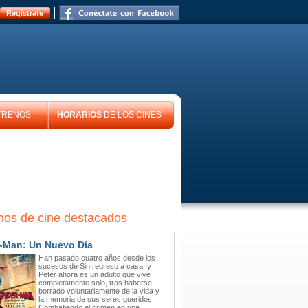
Registrate
TRENOS
HORARIOS
DE LOS CINES
nos de cine destacados
-Man: Un Nuevo Día
Han pasado cuatro años desde los
sucesos de Sin regreso a casa, y
Peter ahora es un adulto que vive
completamente solo, tras haberse
borrado voluntariamente de la vida y
la memoria de sus seres queridos.
Combatiendo el crimen en una