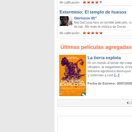
Mi calificación:
Exterminio: El templo de huesos
Gloriosos 80"
Nia DaCosta hizo un terrible peliculón, c
de lujo. Me mato la música de Duran ...
Mi calificación:
Últimas películas agregadas
La tierra explota
En un mundo al borde del cola
climático, la megaminería, el fr
industria agrotóxica destruyen t
[...]
y enferman a com
Fecha de Estreno:
30/07/202
(
1