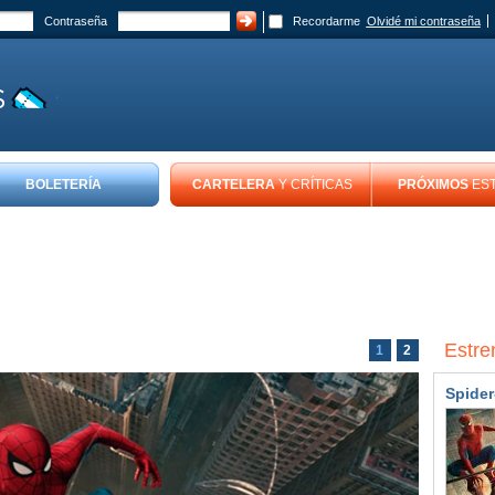
Contraseña
Recordarme
Olvidé mi contraseña
BOLETERÍA
CARTELERA
Y CRÍTICAS
PRÓXIMOS
ES
Estre
1
2
Spider