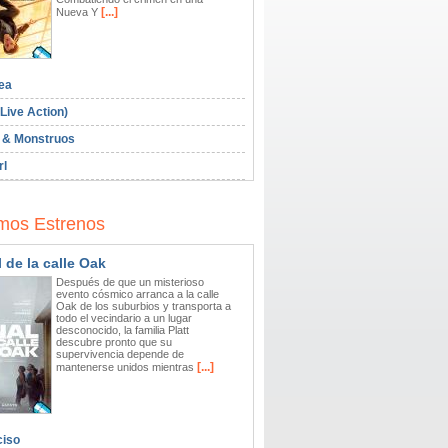
[...]
Nueva Y
ea
Live Action)
 & Monstruos
rl
mos Estrenos
l de la calle Oak
Después de que un misterioso
evento cósmico arranca a la calle
Oak de los suburbios y transporta a
todo el vecindario a un lugar
desconocido, la familia Platt
descubre pronto que su
supervivencia depende de
[...]
mantenerse unidos mientras
ciso