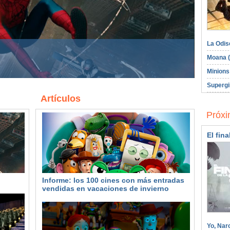
La Odis
 más entradas vendidas en vacaciones de
Moana (
l 1º de julio y el domingo 2 de agosto
Minions
Supergi
Artículos
Próxi
El fina
Informe: los 100 cines con más entradas
vendidas en vacaciones de invierno
Yo, Nar