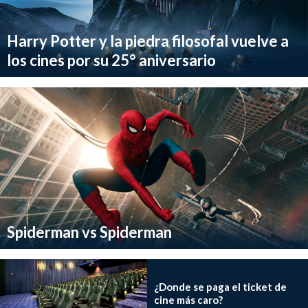
Harry Potter y la piedra filosofal vuelve a
los cines por su 25° aniversario
Spiderman vs Spiderman
¿Donde se paga el ticket de
cine más caro?