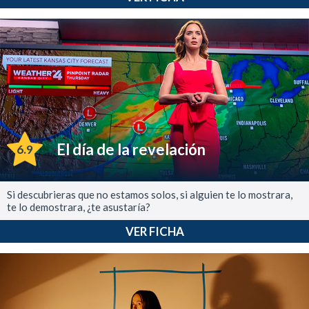
El día de la revelación
6.9
Si descubrieras que no estamos solos, si alguien te lo mostrara,
te lo demostrara, ¿te asustaría?
VER FICHA