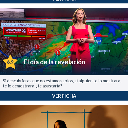
El día de la revelación
6.9
Si descubrieras que no estamos solos, si alguien te lo mostrara,
te lo demostrara, ¿te asustaría?
VER FICHA