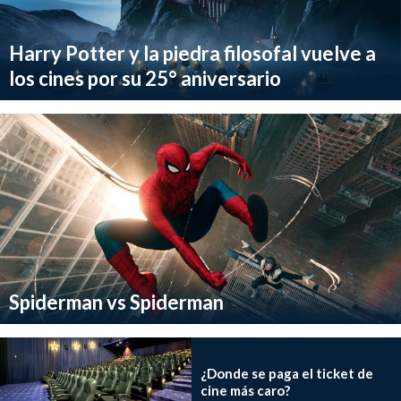
Harry Potter y la piedra filosofal vuelve a
los cines por su 25° aniversario
Spiderman vs Spiderman
¿Donde se paga el ticket de
cine más caro?