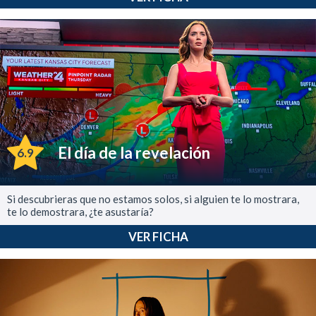
El día de la revelación
6.9
Si descubrieras que no estamos solos, si alguien te lo mostrara,
te lo demostrara, ¿te asustaría?
VER FICHA