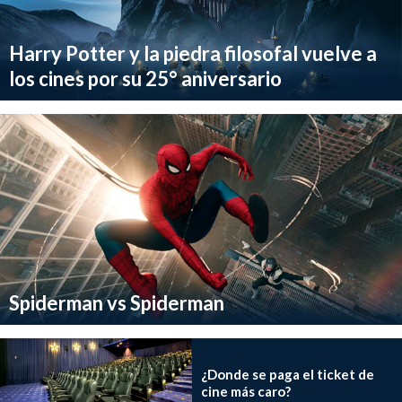
Harry Potter y la piedra filosofal vuelve a
los cines por su 25° aniversario
Spiderman vs Spiderman
¿Donde se paga el ticket de
cine más caro?