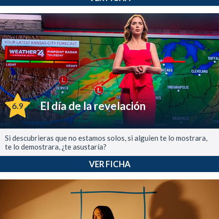
El día de la revelación
6.9
Si descubrieras que no estamos solos, si alguien te lo mostrara,
te lo demostrara, ¿te asustaría?
VER FICHA