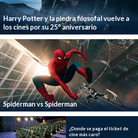
Harry Potter y la piedra filosofal vuelve a
los cines por su 25° aniversario
Spiderman vs Spiderman
¿Donde se paga el ticket de
cine más caro?